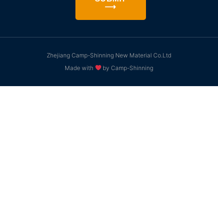
⟶
Zhejiang Camp-Shinning New Material Co.Ltd
Made with
by Camp-Shinning