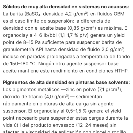
Sólidos de muy alta densidad en sistemas no acuosos:
La barita (BaSO₄, densidad 4,2 g/cm³) en fluidos OBM
es el caso límite de suspensión: la diferencia de
densidad con el aceite base (0,85 g/cm³) es máxima. El
organoclay a 4–6 lb/bbl (1,1–1,7 % p/v) genera un yield
point de 8–15 Pa suficiente para suspender barita de
granulometría API hasta densidad de fluido 2,0 g/cm³,
incluso en paradas prolongadas a temperatura de fondo
de 150–180 °C. Ningún otro agente suspensor base
aceite mantiene este rendimiento en condiciones HTHP.
Pigmentos de alta densidad en pinturas base solvente:
Los pigmentos metálicos —zinc en polvo (7,1 g/cm³),
dióxido de titanio (4,0 g/cm³)— sedimentan
rápidamente en pinturas de alta carga sin agente
suspensor. El organoclay al 0,5–1,5 % genera el yield
point necesario para suspender estas cargas durante la
vida útil del producto envasado (12–24 meses) sin
afectar la viscosidad de aplicación con pincel o rodillo.