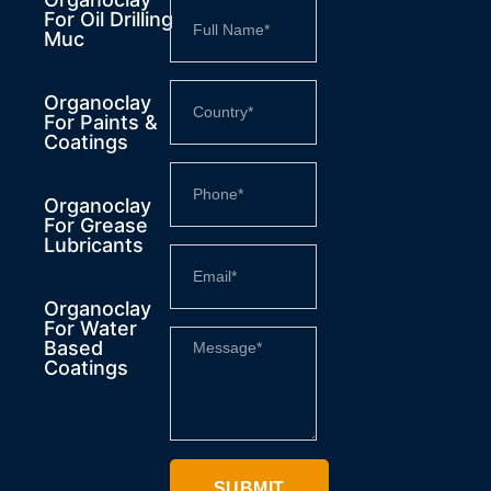
For Oil Drilling
Muc
Organoclay
For Paints &
Coatings
Organoclay
For Grease
Lubricants
Organoclay
For Water
Based
Coatings
SUBMIT