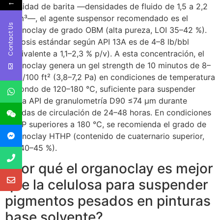
←
densidad de barita —densidades de fluido de 1,5 a 2,2
g/cm³—, el agente suspensor recomendado es el
Contact Us
organoclay de grado OBM (alta pureza, LOI 35–42 %).
La dosis estándar según API 13A es de 4–8 lb/bbl
(equivalente a 1,1–2,3 % p/v). A esta concentración, el
organoclay genera un gel strength de 10 minutos de 8–
15 lb/100 ft² (3,8–7,2 Pa) en condiciones de temperatura
de fondo de 120–180 °C, suficiente para suspender
barita API de granulometría D90 ≤74 μm durante
paradas de circulación de 24–48 horas. En condiciones
HTHP superiores a 180 °C, se recomienda el grado de
organoclay HTHP (contenido de cuaternario superior,
LOI 40–45 %).
¿Por qué el organoclay es mejor
que la celulosa para suspender
pigmentos pesados en pinturas
base solvente?