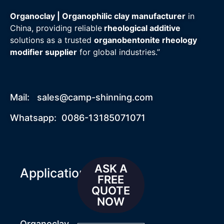
Organoclay | Organophilic clay manufacturer
in
China, providing reliable
rheological additive
solutions as a trusted
organobentonite rheology
modifier supplier
for global industries.”
Mail:
sales@camp-shinning.com
Whatsapp: 0086-13185071071
ASK A
Applications
FREE
QUOTE
NOW
Organoclay