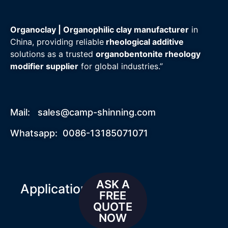
Organoclay | Organophilic clay manufacturer
in
China, providing reliable
rheological additive
solutions as a trusted
organobentonite rheology
modifier supplier
for global industries.”
Mail:
sales@camp-shinning.com
Whatsapp: 0086-13185071071
ASK A
Applications
FREE
QUOTE
NOW