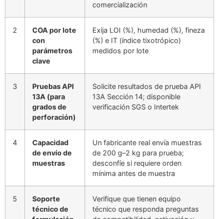
comercialización
2
COA por lote
Exija LOI (%), humedad (%), fineza
con
(%) e IT (índice tixotrópico)
parámetros
medidos por lote
clave
3
Pruebas API
Solicite resultados de prueba API
13A (para
13A Sección 14; disponible
grados de
verificación SGS o Intertek
perforación)
4
Capacidad
Un fabricante real envía muestras
de envío de
de 200 g–2 kg para prueba;
muestras
desconfíe si requiere orden
mínima antes de muestra
5
Soporte
Verifique que tienen equipo
técnico de
técnico que responda preguntas