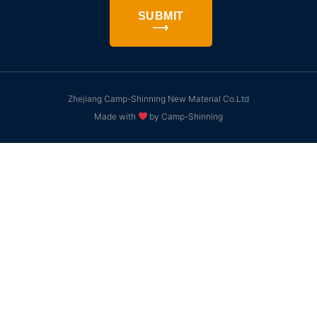
SUBMIT
⟶
Zhejiang Camp-Shinning New Material Co.Ltd
Made with
by Camp-Shinning