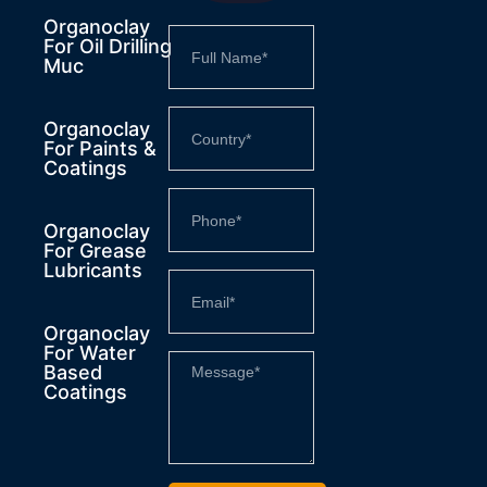
Organoclay
For Oil Drilling
Muc
Organoclay
For Paints &
Coatings
Organoclay
For Grease
Lubricants
Organoclay
For Water
Based
Coatings