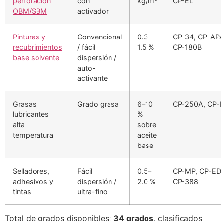
perforación
con
kg/m³
CP-EL
OBM/SBM
activador
Pinturas y
Convencional
0.3–
CP-34, CP-AP
recubrimientos
/ fácil
1.5 %
CP-180B
base solvente
dispersión /
auto-
activante
Grasas
Grado grasa
6–10
CP-250A, CP-
lubricantes
%
alta
sobre
temperatura
aceite
base
Selladores,
Fácil
0.5–
CP-MP, CP-ED
adhesivos y
dispersión /
2.0 %
CP-388
tintas
ultra-fino
Total de grados disponibles:
34 grados
, clasificados