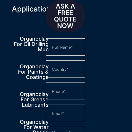
ASK A
Applications
FREE
QUOTE
NOW
Organoclay
For Oil Drilling
Muc
Organoclay
For Paints &
Coatings
Organoclay
For Grease
Lubricants
Organoclay
For Water