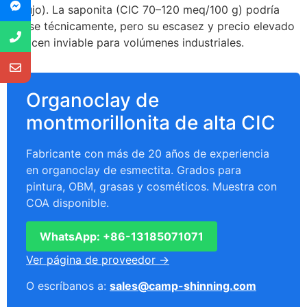
de lujo). La saponita (CIC 70–120 meq/100 g) podría
usarse técnicamente, pero su escasez y precio elevado
la hacen inviable para volúmenes industriales.
Organoclay de
montmorillonita de alta CIC
Fabricante con más de 20 años de experiencia
en organoclay de esmectita. Grados para
pintura, OBM, grasas y cosméticos. Muestra con
COA disponible.
WhatsApp: +86-13185071071
Ver página de proveedor →
O escríbanos a:
sales@camp-shinning.com