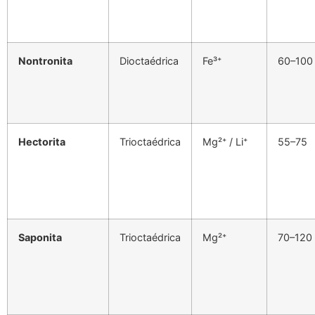
Nontronita
Dioctaédrica
Fe³⁺
60–100
Hectorita
Trioctaédrica
Mg²⁺ / Li⁺
55–75
Saponita
Trioctaédrica
Mg²⁺
70–120