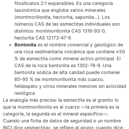
filosilicatos 2:1 expansibles. Es una categoría
taxonómica que engloba varios minerales
(montmorillonita, hectorita, saponita…). Los
números CAS de las esmectitas individuales son
distintos: montmorillonita CAS 1318-93-0,
hectorita CAS 12173-47-6
Bentonita
es el nombre comercial y geológico de
una roca sedimentaria volcánica que contiene ≥50
% de esmectita como mineral activo principal. El
CAS de la roca bentonita es 1302-78-9. Una
bentonita sódica de alta calidad puede contener
85–95 % de montmorillonita más cuarzo,
feldespato y otros minerales menores sin actividad
reológica
La analogía más precisa: la esmectita es al granito lo
que la montmorillonita es al cuarzo —la primera es la
categoría, la segunda es el mineral específico—.
Cuando una ficha de datos de seguridad o un nombre
INCI dice «esmectita», se refiere al grupo; cuando dice