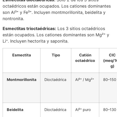
octaédricos están ocupados. Los cationes dominantes
son Al³⁺ y Fe³⁺. Incluyen montmorillonita, beidelita y
nontronita.
Esmectitas trioctaédricas:
Los 3 sitios octaédricos
están ocupados. Los cationes dominantes son Mg²⁺ y
Li⁺. Incluyen hectorita y saponita.
Esmectita
Tipo
Catión
CIC
octaédrico
(meq/1
g)
Montmorillonita
Dioctaédrica
Al³⁺ / Mg²⁺
80–150
Beidelita
Dioctaédrica
Al³⁺ puro
80–130