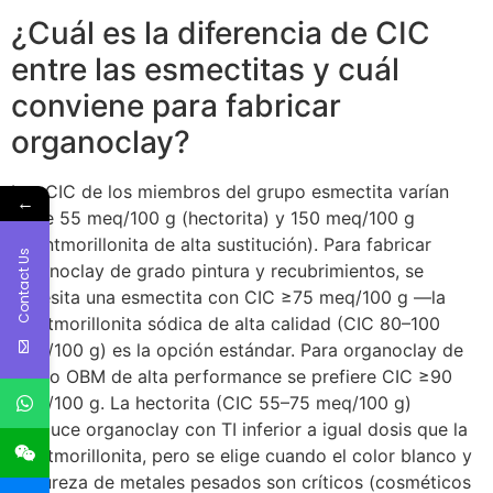
¿Cuál es la diferencia de CIC
entre las esmectitas y cuál
conviene para fabricar
organoclay?
Las CIC de los miembros del grupo esmectita varían
←
entre 55 meq/100 g (hectorita) y 150 meq/100 g
(montmorillonita de alta sustitución). Para fabricar
Contact Us
organoclay de grado pintura y recubrimientos, se
necesita una esmectita con CIC ≥75 meq/100 g —la
montmorillonita sódica de alta calidad (CIC 80–100
meq/100 g) es la opción estándar. Para organoclay de
grado OBM de alta performance se prefiere CIC ≥90
meq/100 g. La hectorita (CIC 55–75 meq/100 g)
produce organoclay con TI inferior a igual dosis que la
montmorillonita, pero se elige cuando el color blanco y
la pureza de metales pesados son críticos (cosméticos