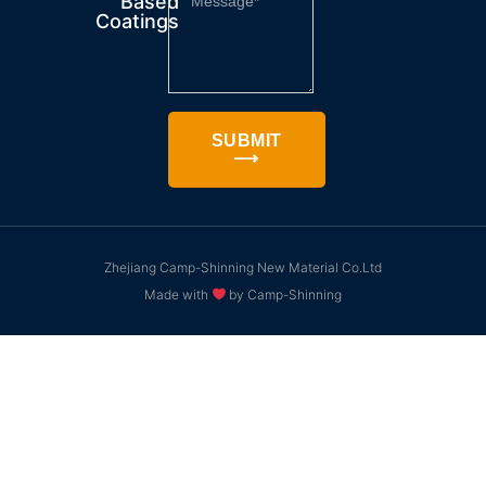
Based
Coatings
SUBMIT
⟶
Zhejiang Camp-Shinning New Material Co.Ltd
Made with
by Camp-Shinning