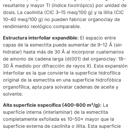
resultante y mayor TI (índice tixotrópico) por unidad de
dosis. La caolinita (CIC 3–15 meq/100 g) y la illita (CIC
10–40 meq/100 g) no pueden fabricar organoclay de
rendimiento reológico comparable.
Estructura interfoliar expandible:
El espacio entre
capas de la esmectita puede aumentar de 9–12 Å (sin
hidratar) hasta más de 30 Å al incorporar cuaternarios
de amonio de cadena larga (d(001) del organoclay: 18–
30 Å medido por difracción de rayos X). Esta expansión
interfoliar es la que convierte la superficie hidrofílica
original de la esmectita en una superficie hidrofóbica
organofílica, apta para solvatar cadenas de aceite y
solvente.
Alta superficie específica (400–800 m²/g):
La
superficie interna (interlaminar) de la esmectita
completamente exfoliada es 10–50× mayor que la
superficie externa de caolinita o illita. Esta superficie