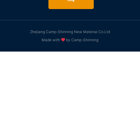
⟶
Zhejiang Camp-Shinning New Material Co.Ltd
Made with
by Camp-Shinning