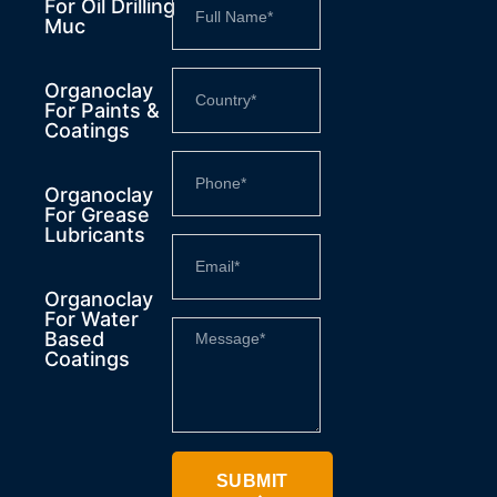
For Oil Drilling
Muc
Organoclay
For Paints &
Coatings
Organoclay
For Grease
Lubricants
Organoclay
For Water
Based
Coatings
SUBMIT