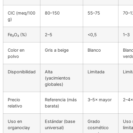
CIC (meq/100
80–150
55–75
70–1
g)
Fe₂O₃ (%)
2–5
<0,5
1–3
Color en
Gris a beige
Blanco
Blan
polvo
verd
Disponibilidad
Alta
Limitada
Limi
(yacimientos
globales)
Precio
Referencia (más
3–5× mayor
2–4×
relativo
barata)
Uso en
Estándar (base
Grado
Uso
organoclay
universal)
cosmético
limit