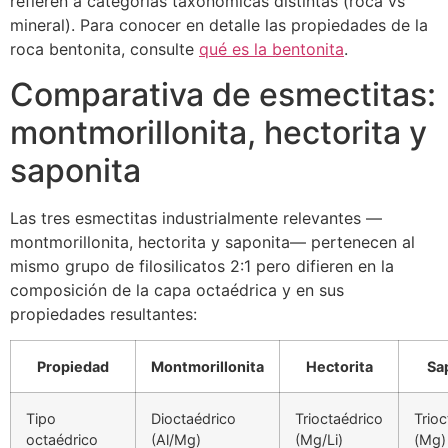
refieren a categorías taxonómicas distintas (roca vs
mineral). Para conocer en detalle las propiedades de la
roca bentonita, consulte
qué es la bentonita
.
Comparativa de esmectitas:
montmorillonita, hectorita y
saponita
Las tres esmectitas industrialmente relevantes —
montmorillonita, hectorita y saponita— pertenecen al
mismo grupo de filosilicatos 2:1 pero difieren en la
composición de la capa octaédrica y en sus
propiedades resultantes:
Propiedad
Montmorillonita
Hectorita
Sa
Tipo
Dioctaédrico
Trioctaédrico
Trioc
octaédrico
(Al/Mg)
(Mg/Li)
(Mg)