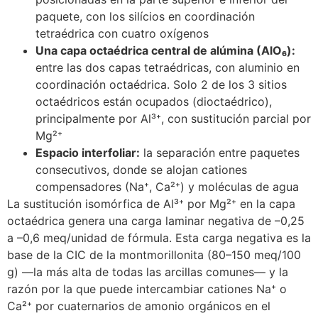
paquete, con los silícios en coordinación
tetraédrica con cuatro oxígenos
Una capa octaédrica central de alúmina (AlO₆):
entre las dos capas tetraédricas, con aluminio en
coordinación octaédrica. Solo 2 de los 3 sitios
octaédricos están ocupados (dioctaédrico),
principalmente por Al³⁺, con sustitución parcial por
Mg²⁺
Espacio interfoliar:
la separación entre paquetes
consecutivos, donde se alojan cationes
compensadores (Na⁺, Ca²⁺) y moléculas de agua
La sustitución isomórfica de Al³⁺ por Mg²⁺ en la capa
octaédrica genera una carga laminar negativa de –0,25
a –0,6 meq/unidad de fórmula. Esta carga negativa es la
base de la CIC de la montmorillonita (80–150 meq/100
g) —la más alta de todas las arcillas comunes— y la
razón por la que puede intercambiar cationes Na⁺ o
Ca²⁺ por cuaternarios de amonio orgánicos en el