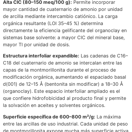
Alta CIC (80–150 meq/100 g):
Permite incorporar
mayor cantidad de cuaternario de amonio por unidad
de arcilla mediante intercambio catiónico. La carga
orgánica resultante (LOI 35–45 %) determina
directamente la eficiencia gelificante del organoclay en
sistemas base solvente: a mayor CIC del mineral base,
mayor TI por unidad de dosis.
Estructura interfoliar expandible:
Las cadenas de C16–
C18 del cuaternario de amonio se intercalan entre las
capas de la montmorillonita durante el proceso de
modificación orgánica, aumentando el espaciado basal
d(001) de 12–15 Å (bentonita sin modificar) a 18–30 Å
(organoclay). Este espacio interfoliar ampliado es el
que confiere hidrofobicidad al producto final y permite
la solvación en aceites y solventes orgánicos.
Superficie específica de 600–800 m²/g:
La máxima
entre las arcillas de uso industrial. Cada unidad de peso
de montmorillonita expone mucha más superficie activa