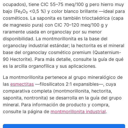
ocupados), tiene CIC 55–75 meq/100 g pero hierro muy
bajo (Fe₂O₃ <0,5 %) y color blanco brillante —ideal para
cosméticos. La saponita es también trioctaédrica (capa
de magnesio pura) con CIC 70–120 meq/100 g y
raramente usada en organoclay por su menor
disponibilidad. La montmorillonita es la base del
organoclay industrial estándar; la hectorita es el mineral
base del organoclay cosmético premium (Quaternium-
90 Hectorite). Para más detalle, consulte la guía de qué
es la arcilla organofílica y sus aplicaciones.
La montmorillonita pertenece al grupo mineralógico de
las
esmectitas
—filosilicatos 2:1 expansibles—, cuya
comparativa completa (montmorillonita, hectorita,
saponita, nontronita) se desarrolla en la guía del grupo
mineral. Para información de producto y compra,
consulte la página de
montmorillonita industrial
.