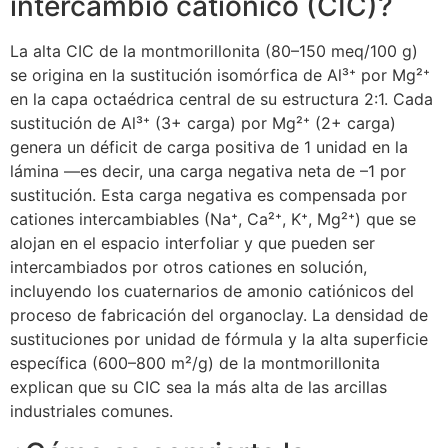
intercambio catiónico (CIC)?
La alta CIC de la montmorillonita (80–150 meq/100 g)
se origina en la sustitución isomórfica de Al³⁺ por Mg²⁺
en la capa octaédrica central de su estructura 2:1. Cada
sustitución de Al³⁺ (3+ carga) por Mg²⁺ (2+ carga)
genera un déficit de carga positiva de 1 unidad en la
lámina —es decir, una carga negativa neta de –1 por
sustitución. Esta carga negativa es compensada por
cationes intercambiables (Na⁺, Ca²⁺, K⁺, Mg²⁺) que se
alojan en el espacio interfoliar y que pueden ser
intercambiados por otros cationes en solución,
incluyendo los cuaternarios de amonio catiónicos del
proceso de fabricación del organoclay. La densidad de
sustituciones por unidad de fórmula y la alta superficie
específica (600–800 m²/g) de la montmorillonita
explican que su CIC sea la más alta de las arcillas
industriales comunes.