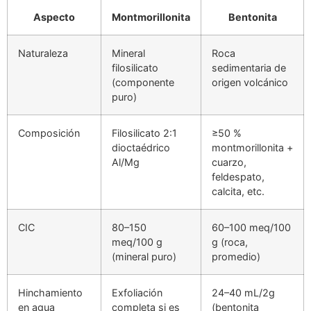
Aspecto
Montmorillonita
Bentonita
Naturaleza
Mineral
Roca
filosilicato
sedimentaria de
(componente
origen volcánico
puro)
Composición
Filosilicato 2:1
≥50 %
dioctaédrico
montmorillonita +
Al/Mg
cuarzo,
feldespato,
calcita, etc.
CIC
80–150
60–100 meq/100
meq/100 g
g (roca,
(mineral puro)
promedio)
Hinchamiento
Exfoliación
24–40 mL/2g
en agua
completa si es
(bentonita