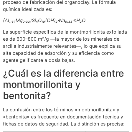
proceso de fabricación del organoclay. La fórmula
química idealizada es:
(Al₁,₆₇Mg₀,₃₃)Si₄O₁₀(OH)₂·Na₀,₃₃·nH₂O
La superficie específica de la montmorillonita exfoliada
es de 600–800 m²/g —la mayor de los minerales de
arcilla industrialmente relevantes—, lo que explica su
alta capacidad de adsorción y su eficiencia como
agente gelificante a dosis bajas.
¿Cuál es la diferencia entre
montmorillonita y
bentonita?
La confusión entre los términos «montmorillonita» y
«bentonita» es frecuente en documentación técnica y
fichas de datos de seguridad. La distinción es precisa: