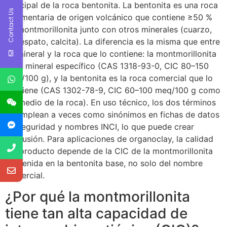
principal de la roca bentonita. La bentonita es una roca
Contact Us
sedimentaria de origen volcánico que contiene ≥50 %
de montmorillonita junto con otros minerales (cuarzo,
feldespato, calcita). La diferencia es la misma que entre
un mineral y la roca que lo contiene: la montmorillonita
es el mineral específico (CAS 1318-93-0, CIC 80–150
meq/100 g), y la bentonita es la roca comercial que lo
contiene (CAS 1302-78-9, CIC 60–100 meq/100 g como
promedio de la roca). En uso técnico, los dos términos
se emplean a veces como sinónimos en fichas de datos
de seguridad y nombres INCI, lo que puede crear
confusión. Para aplicaciones de organoclay, la calidad
del producto depende de la CIC de la montmorillonita
contenida en la bentonita base, no solo del nombre
comercial.
¿Por qué la montmorillonita
tiene tan alta capacidad de