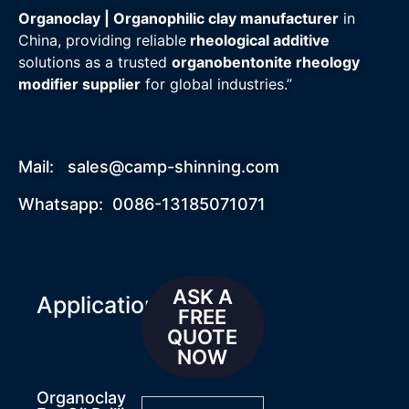
Organoclay | Organophilic clay manufacturer
in
China, providing reliable
rheological additive
solutions as a trusted
organobentonite rheology
modifier supplier
for global industries.”
Mail:
sales@camp-shinning.com
Whatsapp: 0086-13185071071
ASK A
Applications
FREE
QUOTE
NOW
Organoclay