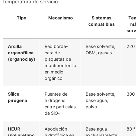
temperatura de servicio:
Tipo
Mecanismo
Sistemas
Te
compatibles
má
serv
Arcilla
Red borde-
Base solvente,
220
organofílica
cara de
OBM, grasas
(organoclay)
plaquetas de
montmorillonita
en medio
orgánico
Sílice
Puentes de
Base solvente,
300
pirógena
hidrógeno
base agua,
entre partículas
polvo
de SiO₂
HEUR
Asociación
Base agua
80 
(poliuretano
hidrofóbica en
exclusivamente