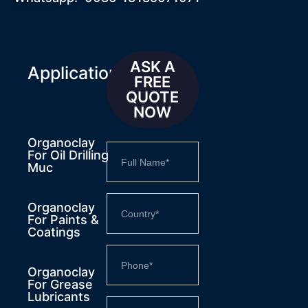
ASK A
Applications
FREE
QUOTE
NOW
Organoclay
For Oil Drilling
Muc
Organoclay
For Paints &
Coatings
Organoclay
For Grease
Lubricants