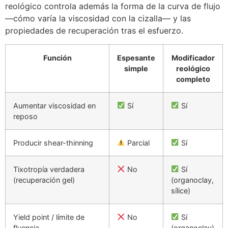
reológico controla además la forma de la curva de flujo
—cómo varía la viscosidad con la cizalla— y las
propiedades de recuperación tras el esfuerzo.
Función
Espesante
Modificador
simple
reológico
completo
Aumentar viscosidad en
Sí
Sí
reposo
Producir shear-thinning
Parcial
Sí
Tixotropía verdadera
No
Sí
(recuperación gel)
(organoclay,
sílice)
Yield point / límite de
No
Sí
fluencia
(organoclay)