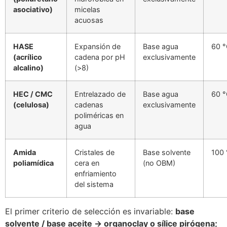
asociativo)
micelas
acuosas
HASE
Expansión de
Base agua
60 
(acrílico
cadena por pH
exclusivamente
alcalino)
(>8)
HEC / CMC
Entrelazado de
Base agua
60 
(celulosa)
cadenas
exclusivamente
poliméricas en
agua
Amida
Cristales de
Base solvente
100 
poliamídica
cera en
(no OBM)
enfriamiento
del sistema
El primer criterio de selección es invariable:
base
solvente / base aceite → organoclay o sílice pirógena;