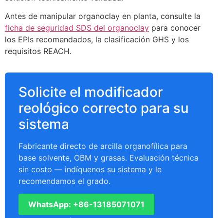
Antes de manipular organoclay en planta, consulte la
ficha de seguridad SDS del organoclay
para conocer
los EPIs recomendados, la clasificación GHS y los
requisitos REACH.
Solicite el modificador
reológico correcto para su
sistema
Fabricante directo de arcilla organofílica para
base solvente, OBM y grasas. Evaluación técnica
sin costo — indíquenos su sistema y le
recomendamos el grado.
WhatsApp: +86-13185071071