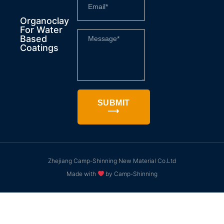
Organoclay
For Water
Based
Coatings
SUBMIT
⟶
Zhejiang Camp-Shinning New Material Co.Ltd
Made with
by Camp-Shinning