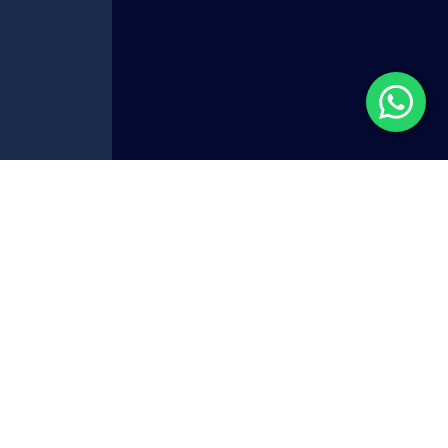
ромышленных и
лярностью от низкой до средне-высокой.
ых, полиэфирных и алкидных эмалях, а
ки
) и ненасыщенной полиэфирной