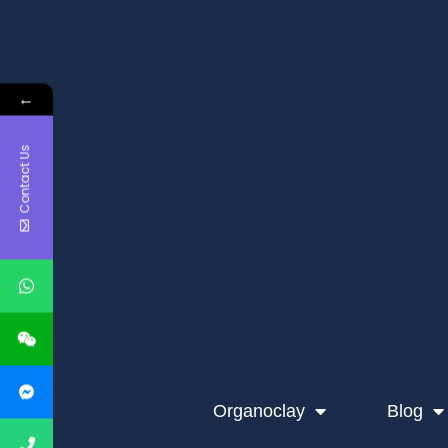
←
Contact Us
Organoclay
Blog