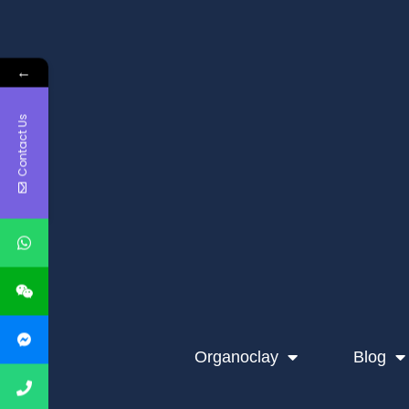
←
Contact Us
Organoclay
Blog