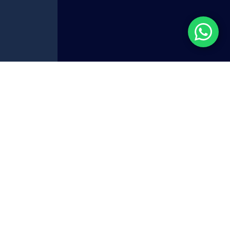
中国工厂直供
稳定剂
土。在彩妆和护肤品配方中，CP-27提供
优异的
方。其
高胶凝效率
意味着在低添加量下即可形成稳