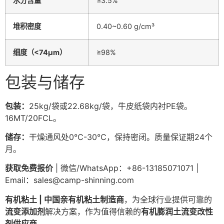
水分含量
≤3.5%
堆积密度
0.40~0.60 g/cm³
细度（<74μm）
≥98%
包装与储存
包装：
25kg/袋或22.68kg/袋，牛皮纸袋内衬PE袋。
16MT/20FCL。
储存：
干燥通风处0℃-30℃，保持密闭。质量保证期24个
月。
获取免费报价
| 微信/WhatsApp：+86-13185071071 |
Email：
sales@camp-shinning.com
有机粘土 | 中国亲有机粘土制造商
，为全球行业提供可靠的
流变添加剂
解决方案，作为值得信赖的
有机膨润土流变改性
剂供应商
。