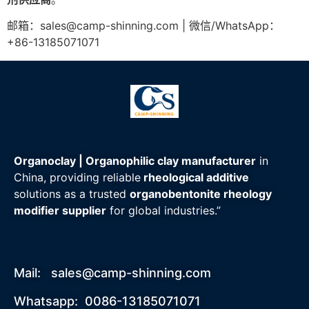
邮箱：
sales@camp-shinning.com
| 微信/WhatsApp：
+86-13185071071
Organoclay | Organophilic clay manufacturer
in
China, providing reliable
rheological additive
solutions as a trusted
organobentonite rheology
modifier supplier
for global industries.”
Mail:
sales@camp-shinning.com
Whatsapp: 0086-13185071071