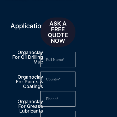
ASK A
Applications
FREE
QUOTE
NOW
Organoclay
For Oil Drilling
Muc
Organoclay
For Paints &
Coatings
Organoclay
For Grease
Lubricants