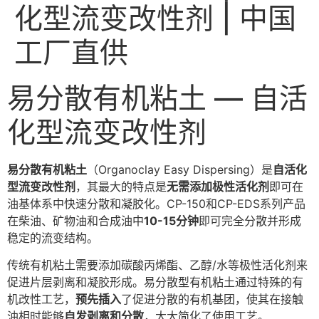
化型流变改性剂 | 中国
工厂直供
易分散有机粘土 — 自活
化型流变改性剂
易分散有机粘土
（Organoclay Easy Dispersing）是
自活化
型流变改性剂
，其最大的特点是
无需添加极性活化剂
即可在
油基体系中快速分散和凝胶化。CP-150和CP-EDS系列产品
在柴油、矿物油和合成油中
10-15分钟
即可完全分散并形成
稳定的流变结构。
传统有机粘土需要添加碳酸丙烯酯、乙醇/水等极性活化剂来
促进片层剥离和凝胶形成。易分散型有机粘土通过特殊的有
机改性工艺，
预先插入
了促进分散的有机基团，使其在接触
油相时能够
自发剥离和分散
，大大简化了使用工艺。