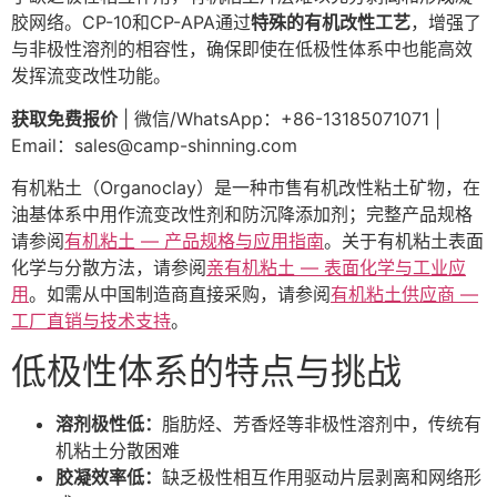
胶网络。CP-10和CP-APA通过
特殊的有机改性工艺
，增强了
与非极性溶剂的相容性，确保即使在低极性体系中也能高效
发挥流变改性功能。
获取免费报价
| 微信/WhatsApp：+86-13185071071 |
Email：
sales@camp-shinning.com
有机粘土（Organoclay）是一种市售有机改性粘土矿物，在
油基体系中用作流变改性剂和防沉降添加剂；完整产品规格
请参阅
有机粘土 — 产品规格与应用指南
。关于有机粘土表面
化学与分散方法，请参阅
亲有机粘土 — 表面化学与工业应
用
。如需从中国制造商直接采购，请参阅
有机粘土供应商 —
工厂直销与技术支持
。
低极性体系的特点与挑战
溶剂极性低：
脂肪烃、芳香烃等非极性溶剂中，传统有
机粘土分散困难
胶凝效率低：
缺乏极性相互作用驱动片层剥离和网络形