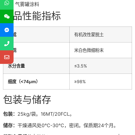
气雾罐涂料
产品性能指标
组成
有机改性蒙脱土
外观
米白色微细粉末
水分含量
≤3.5%
细度（<74μm）
≥98%
包装与储存
包装：
25kg/袋。16MT/20FCL。
储存：
干燥通风处0℃-30℃，密闭。保质期24个月。