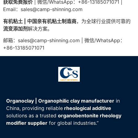
获取免费报价
| 微信/WhatsApp：+86-13185071071 |
Email：
sales@camp-shinning.com
有机粘土 | 中国亲有机粘土制造商
，为全球行业提供可靠的
流变添加剂
解决方案。
邮箱：
sales@camp-shinning.com
| 微信/WhatsApp：
+86-13185071071
Organoclay | Organophilic clay manufacturer
in
China, providing reliable
rheological additive
solutions as a trusted
organobentonite rheology
modifier supplier
for global industries.”