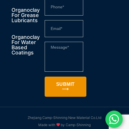
Organoclay
For Grease
Lubricants
Organoclay
For Water
Based
Coatings
SUBMIT
⟶
Zhejiang Camp-Shinning New Material Co.Ltd
Made with
by Camp-Shinning