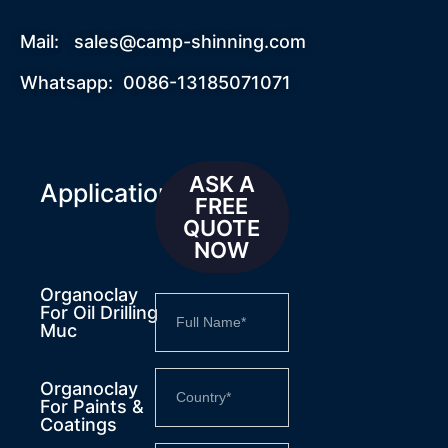
Mail:
sales@camp-shinning.com
Whatsapp: 0086-13185071071
ASK A
Applications
FREE
QUOTE
NOW
Organoclay
For Oil Drilling
Muc
Organoclay
For Paints &
Coatings