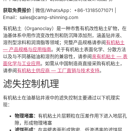
获取免费报价
| 微信/WhatsApp：+86-13185071071 |
Email：
sales@camp-shinning.com
有机粘土（Organoclay）是一种市售有机改性粘土矿物，在
油基体系中用作流变改性剂和防沉降添加剂，涵盖钻井液、
溶剂型涂料和润滑脂等领域；完整产品规格请参阅
有机粘土
— 产品规格与应用指南
。关于有机粘土表面化学、分散方法
以及与不同基础油和溶剂的兼容性，请参阅
亲有机粘土 — 表
面化学与工业应用
。如需从中国制造商直接采购有机粘土，
请参阅
有机粘土供应商 — 工厂直销与技术支持
。
滤失控制机理
有机粘土在油基钻井液中的滤失控制主要通过以下机理实
现：
物理堵塞：
有机粘土片层颗粒在压差作用下进入地层孔
隙，形成物理堵塞
滤饼形成：
在井壁表面形成致密、低渗透率的滤饼层