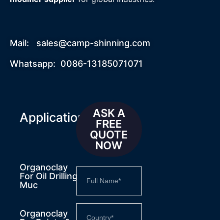
Mail:
sales@camp-shinning.com
Whatsapp: 0086-13185071071
ASK A
Applications
FREE
QUOTE
NOW
Organoclay
For Oil Drilling
Muc
Organoclay