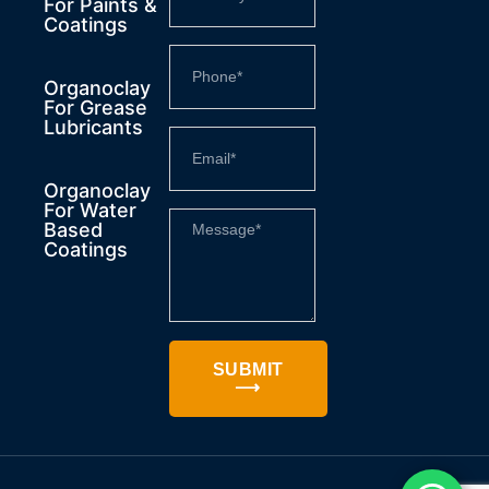
For Paints &
Coatings
Organoclay
For Grease
Lubricants
Organoclay
For Water
Based
Coatings
SUBMIT
⟶