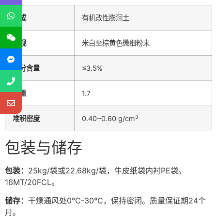
组成
有机改性膨润土
外观
米白至棕黄色微细粉末
水分含量
≤3.5%
比重
1.7
堆积密度
0.40~0.60 g/cm³
包装与储存
包装：
25kg/袋或22.68kg/袋，牛皮纸袋内衬PE袋。
16MT/20FCL。
储存：
干燥通风处0℃-30℃，保持密闭。质量保证期24个
月。