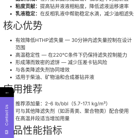
粘度贡献：
提高钻井液液相粘度，降低滤液运移速率
乳液稳定：
在反相乳液中帮助稳定水滴，减少油相滤失
核心优势
有效降低HTHP滤失量 — 30分钟内滤失量控制在设计
范围
高温稳定性 — 在220℃条件下仍保持滤失控制能力
形成薄而致密的滤饼 — 减少压差卡钻风险
与各类降滤失剂协同增效
适用于柴油、矿物油和合成基钻井液
应用推荐
←
推荐添加量：2-6 lb/bbl（5.7-17.1 kg/m³）
Contact Us
可与其他降滤失剂（如沥青类、聚合物类）配合使用
在高温井段适当增加用量
产品性能指标