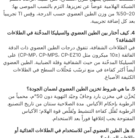
الشبكة الهلامية عوضاً عن تعزيزها. التزم بالنسب الموصى بها:
20–50% من وزن الطين العضوي حسب الدرجة، وقِس TI تجريبياً
بعد كل إضافة تجريبية.
4. كيف أختار بين الطين العضوي والسيليكا المدخّنة في الطلاءات
الشفافة؟
في الطلاءات الشفافة، تتفوق درجات الطين العضوي ذات الدقة
الفائقة (≤10 ميكرون مثل CP-MP، CP-MPS، CP-EZ10) على
السيليكا المدخّنة من حيث الشفافية وقلة الضبابية. الطين العضوي
أيضاً أكثر كفاءة في منع ترسّب مُحلّلات السطح في الطلاءات
الكثيفة الأصباغ.
5. ما هي شروط تخزين الطين العضوي لضمان الجودة؟
يُخزَّن في مخزن بارد وجافّ وجيّد التهوية دون 50°م، محمياً من
الرطوبة بإحكام الأكياس. مدة الصلاحية سنتان من تاريخ التصنيع.
الرطوبة تُقلّل كفاءة التنشيط وتُقلّص قوة الهلام؛ الأكياس
المفتوحة يجب إغلاقها فوراً بعد الاستخدام.
6. هل الطين العضوي آمن للاستخدام في الطلاءات الغذائية أو
طلاءات العبوات؟