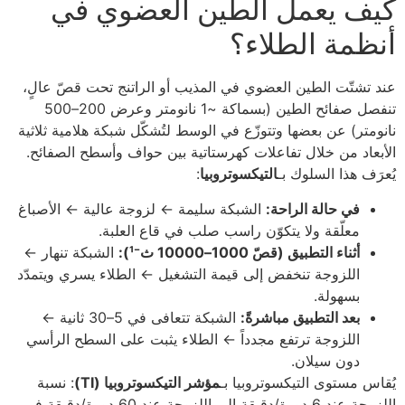
كيف يعمل الطين العضوي في
أنظمة الطلاء؟
عند تشتّت الطين العضوي في المذيب أو الراتنج تحت قصّ عالٍ،
تنفصل صفائح الطين (بسماكة ~1 نانومتر وعرض 200–500
نانومتر) عن بعضها وتتوزّع في الوسط لتُشكّل شبكة هلامية ثلاثية
الأبعاد من خلال تفاعلات كهرستاتية بين حواف وأسطح الصفائح.
يُعرَف هذا السلوك بـ
التيكسوتروبيا
:
في حالة الراحة:
الشبكة سليمة ← لزوجة عالية ← الأصباغ
معلّقة ولا يتكوّن راسب صلب في قاع العلبة.
أثناء التطبيق (قصّ 1000–10000 ث⁻¹):
الشبكة تنهار ←
اللزوجة تنخفض إلى قيمة التشغيل ← الطلاء يسري ويتمدّد
بسهولة.
بعد التطبيق مباشرةً:
الشبكة تتعافى في 5–30 ثانية ←
اللزوجة ترتفع مجدداً ← الطلاء يثبت على السطح الرأسي
دون سيلان.
يُقاس مستوى التيكسوتروبيا بـ
مؤشر التيكسوتروبيا (TI)
: نسبة
اللزوجة عند 6 دورة/دقيقة إلى اللزوجة عند 60 دورة/دقيقة في