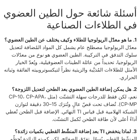
أسئلة شائعة حول الطين العضوي
في الطلاءات الصناعية
1. ما هو معدّل الريولوجيا للطلاء وكيف يختلف عن الطين العضوي؟
معدّل الريولوجيا مصطلح عام يشمل كل المواد المُضافة لتعديل
سلوك التدفق في التركيبة. الطين العضوي هو
نوع
من معدّلات
الريولوجيا، تحديداً من عائلة الطينات العضوفيلية، ويُعدّ الخيار
الأمثل للطلاءات المُذيَّبة والزيتية نظراً لتيكسوتروبيته الفائقة وثباته
الحراري.
2. هل يمكن إضافة الطين العضوي بعد الطحن لتعديل اللزوجة؟
نعم، لكن فقط للدرجات سهلة التشتّت (مثل CP-10، CP-APA،
CP-MP). تُضاف تحت قصّ عالٍ وتُترَك 15–30 دقيقة لتوازن
الشبكة الهلامية قبل قياس TI النهائي. الإضافة قبل الطحن تُعطي
أداءً أعلى لأن طاقة الطحن تُكمل التشتّت.
3. لماذا ينخفض TI بعد إضافة المنشّط القطبي بكميات زائدة؟
المنشّط القطبي يُسهّل تفرّق الصفائح، لكن كميته الزائدة تُحطّم