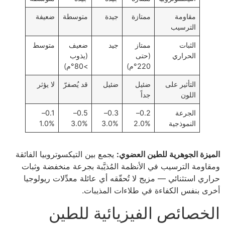
مقاومة
ممتازة
جيدة
متوسطة
ضعيفة
الترسيب
الثبات
ممتاز
جيد
ضعيف
متوسط
الحراري
(حتى
(يذوب
220°م)
>80°م)
التأثير على
ضئيل
ضئيل
قد يُصفرّ
لا يؤثر
اللون
جداً
الجرعة
0.2–
0.3–
0.5–
0.1–
النموذجية
2.0%
3.0%
3.0%
1.0%
الميزة الجوهرية للطين العضوي:
يجمع بين التيكسوتروبيا الفائقة
ومقاومة الترسيب في الأنظمة المُذيَّبة بجرعة منخفضة وثبات
حراري استثنائي — مزيج لا تُحقّقه أي عائلة معدِّلات ريولوجيا
أخرى بنفس الكفاءة في طلاءات المذيبات.
الخصائص الفيزيائية للطين