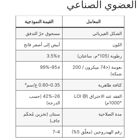
العضوي الصناعي
المعامل
القيمة النموذجية
الشكل الفيزيائي
مسحوق حرّ التدفق
اللون
أبيض إلى أصفر فاتح
رطوبة (105°م، ساعتان)
≤3.5%
نعومة (<74 ميكرون / 200
≥95–99%
شبكة)
كثافة ظاهرية
0.35–0.60 غ/سم³
الفقد عند الاحتراق (LOI @
26–42% (حسب
1000°م)
الدرجة)
مدة الصلاحية
سنتان (تخزين مُحكَم
جاف)
رقم الهيدروجين (معلّق 5%)
4–7