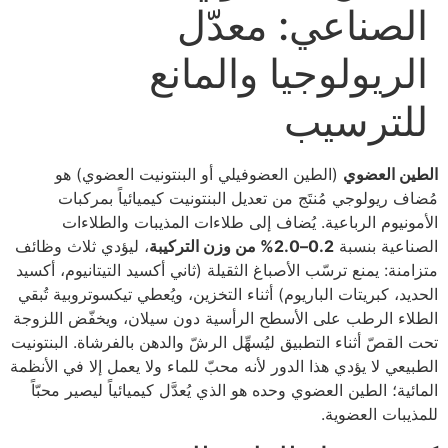
الصناعي: معدّل
الريولوجيا والمانع
للترسيب
الطين العضوي
(الطين العضوفيلي أو البنتونيت العضوي) هو
مُضاف ريولوجي مُنتَج من تعديل البنتونيت كيميائياً بمركبات
الأمونيوم الرباعية. يُضاف إلى طلاءات المذيبات والطلاءات
الصناعية بنسبة
0.2–2.0% من وزن التركيبة
، ليؤدي ثلاث وظائف
متزامنة: يمنع ترسّب الأصباغ الثقيلة (ثاني أكسيد التيتانيوم، أكسيد
الحديد، كبريتات الباريوم) أثناء التخزين، ويُعطي تيكسوتروبية تُبقي
الطلاء الرطب على الأسطح الرأسية دون سيلان، ويخفّض اللزوجة
تحت القصّ أثناء التطبيق ليُسهِّل الرشّ والدهن بالفرشاة. البنتونيت
الطبيعي لا يؤدي هذا الدور لأنه محبّ للماء ولا يعمل إلا في الأنظمة
المائية؛ الطين العضوي وحده هو الذي يُعدَّل كيميائياً ليصير محبّاً
للمذيبات العضوية.