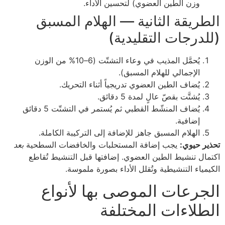
وزن الطين العضوي) لتحسين الأداء.
الطريقة الثانية — الهلام المسبق
(للدرجات التقليدية)
يُحمَّل المذيب في وعاء التشتّت (6–10% من الوزن
الإجمالي للهلام المسبق).
يُضاف الطين العضوي تدريجياً أثناء التحريك.
يُشتَّت بقصّ عالٍ لمدة 5 دقائق.
يُضاف المنشّط القطبي ثم يُستمر في التشتّت 5 دقائق
إضافية.
الهلام المسبق جاهز للإضافة إلى التركيبة الكاملة.
تحذير حيوي:
يجب إضافة المستحلبات والخافضات السطحية
بعد
اكتمال تنشيط الطين العضوي. إضافتها قبل التنشيط تُقاطع
الكيمياء التنشيطية وتُقلل الأداء بصورة ملموسة.
الجرعات الموصى بها لأنواع
الطلاءات المختلفة