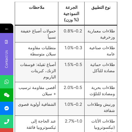
نوع التطبيق
الجرعة
ملاحظات
النموذجية
(% وزن)
←
طلاءات معمارية
0.2–0.8%
حمولات أصباغ خفيفة
وزخرفية
نسبياً
طلاءات صناعية
0.3–1.0%
متطلبات مقاومة
Contact Us
عامة
سيلان متوسطة
طلاءات حمائية
0.5–1.5%
أصباغ ثقيلة: فوسفات
مضادة للتآكل
الزنك، كبريتات
الباريوم
طلاءات بحرية
0.5–2.0%
أقصى مقاومة ترسيب
ومضادة للتلوّث
+ سيلان
ورنيش وطلاءات
0.2–1.0%
الشفافية أولوية قصوى
شفافة
طلاءات الأثاث
1.0–2.7%
عند الحاجة إلى
(تيكسوتروبيا
ثيكسوتروبيا فائقة