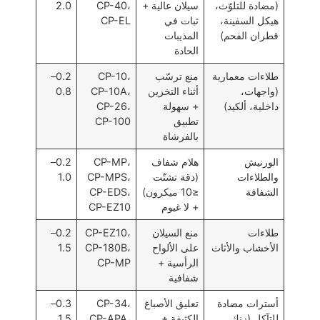
(مضادة للتلوّث،
سيلان عالية +
CP-40،
2.0
هيكل السفينة،
ثبات في
CP-EL
قطران الفحم)
المذيبات
الحادة
طلاءات معمارية
منع ترسّب
CP-10،
0.2–
(واجهات،
أثناء التخزين
CP-10A،
0.8
داخلية، ألكيد)
+ سهولة
CP-26،
تطبيق
CP-100
بالفرشاة
الورنيش
هلام شفاف
CP-MP،
0.2–
والطلاءات
(دقة تشتّت
CP-MPS،
1.0
الشفافة
≤10 ميكرون)
CP-EDS،
+ لا غيوم
CP-EZ10
طلاءات
منع السيلان
CP-EZ10،
0.2–
الأخشاب والأثاث
على الألواح
CP-180B،
1.5
الرأسية +
CP-MP
شفافية
أسترات مضادة
تعليق الأصباغ
CP-34،
0.3–
للتآكل (زنك
الكثيفة +
CP-APA،
1.5