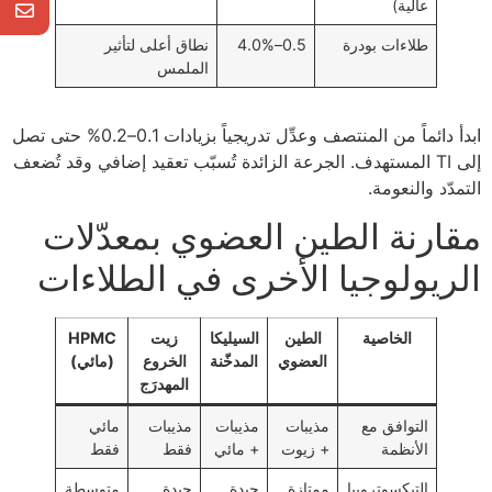
عالية)
طلاءات بودرة
0.5–4.0%
نطاق أعلى لتأثير
الملمس
ابدأ دائماً من المنتصف وعدِّل تدريجياً بزيادات 0.1–0.2% حتى تصل
إلى TI المستهدف. الجرعة الزائدة تُسبّب تعقيد إضافي وقد تُضعف
التمدّد والنعومة.
مقارنة الطين العضوي بمعدّلات
الريولوجيا الأخرى في الطلاءات
الخاصية
الطين
السيليكا
زيت
HPMC
العضوي
المدخّنة
الخروع
(مائي)
المهدرَج
التوافق مع
مذيبات
مذيبات
مذيبات
مائي
الأنظمة
+ زيوت
+ مائي
فقط
فقط
التيكسوتروبيا
ممتازة
جيدة
جيدة
متوسطة