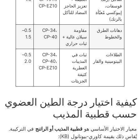
فوسفات،
تعزيز الحاجز
CP-EZ10
إيبوكسي مُعبّأة
المضاد للتآكل
بالزنك)
دهانات الطرق
مقاومة
CP-34،
0.5–
والخطوط
سيلان عالية +
CP-40
1.5
ثبات حراري
الطلاءات
ثبات في
CP-34،
0.5–
البيتومينية والقار
المذيبات
CP-40،
2.0
العطرية
CP-EZ10
كثيفة
الجزيئات
كيفية اختيار درجة الطين العضوي
حسب قطبية المذيب
معيار الاختيار الأساسي هو
قطبية المذيب أو الراتنج
في التركيبة.
يُقاس ذلك بقيمة كاوري-بيوتانول (KB):