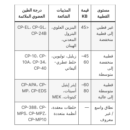
مستوى
قيمة
المذيبات
درجة الطين
القطبية
KB
الشائعة
العضوي الملائمة
غير قطبي
<45
البنزين العلوي،
CP-EL، CP-GL،
إلى قطبية
البترول
CP-24B
منخفضة
المعدني،
الهبتان
قطبية
45–
زيليل، توليوين،
CP-10، CP-
منخفضة
60
خلط عطري-
10A، CP-34،
إلى
أليفاتي
CP-40
متوسطة
قطبية
60–
إيثر إيثيل
CP-APA، CP-
متوسطة
80
أسيتات،
MP، CP-EDS
إلى عالية
كيتونات، MEK
نطاق واسع
—
خلطات معقدة،
CP-388، CP-
/ غير
أنظمة متعددة
MPS، CP-MPZ،
معروف
CP-MP10