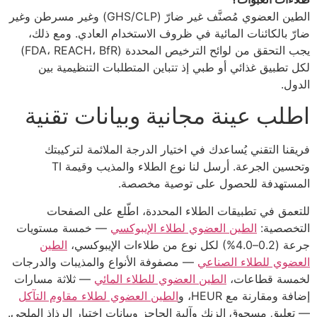
الطين العضوي مُصنَّف غير ضارّ (GHS/CLP) وغير مسرطن وغير
ضارّ بالكائنات المائية في ظروف الاستخدام العادي. ومع ذلك،
يجب التحقق من لوائح الترخيص المحددة (FDA، REACH، BfR)
لكل تطبيق غذائي أو طبي إذ تتباين المتطلبات التنظيمية بين
الدول.
اطلب عينة مجانية وبيانات تقنية
فريقنا التقني يُساعدك في اختيار الدرجة الملائمة لتركيبتك
وتحسين الجرعة. أرسل لنا نوع الطلاء والمذيب وقيمة TI
المستهدفة للحصول على توصية مخصصة.
للتعمق في تطبيقات الطلاء المحددة، اطّلع على الصفحات
التخصصية:
الطين العضوي لطلاء الإيبوكسي
— خمسة مستويات
جرعة (0.2–4.0%) لكل نوع من طلاءات الإيبوكسي،
الطين
العضوي للطلاء الصناعي
— مصفوفة الأنواع والمذيبات والدرجات
لخمسة قطاعات،
الطين العضوي للطلاء المائي
— ثلاثة مسارات
إضافة ومقارنة مع HEUR، و
الطين العضوي لطلاء مقاوم التآكل
— تعليق مسحوق الزنك وآلية الحاجز وبيانات اختبار الرذاذ الملحي.