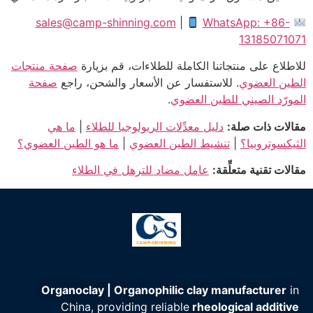
sales@camp-shinning.com
|
WhatsApp: +86-
13185071071
للاطلاع على منتجاتنا الكاملة للطلاءات، قم بزيارة
صفحة منتجات
الطين العضوي
. للاستفسار عن الأسعار والشحن، راجع
صفحة
المورّد الصيني للطين العضوي
.
مقالات ذات صلة:
دليل معدِّلات الريولوجيا للطلاء
|
ما هي
الثيكسوتروبيا؟
|
تنشيط الطين العضوي
|
ما هو الطين العضوي؟
مقالات تقنية متعلِّقة:
عامل مضاد للترهل في الطلاء
Organoclay | Organophilic clay manufacturer
in
China, providing reliable
rheological additive