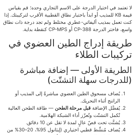
لا تعتمد في اختيار الدرجة على الاسم التجاري وحده؛ قم بقياس
قيمة KB للمذيب أو ابدأ باختبار نطاق القطبية الأقرب لتركيبتك. إذا
كنت تعمل بمذيب أليفاتي-عطري مختلط ولم تجد درجة ذات نطاق
واسع، فاختر الدرجة CP-388 أو CP-MPS كنقطة بداية.
طريقة إدراج الطين العضوي في
تركيبات الطلاء
الطريقة الأولى — إضافة مباشرة
(للدرجات سهلة التشتّت)
يُضاف مسحوق الطين العضوي مباشرةً إلى المذيب أو
الراتنج أثناء التحريك.
يُفضَّل الإضافة
قبل مرحلة الطحن
— طاقة الطحن العالية
تُكمل التشتّت وتُعزّز أداء الشبكة الهلامية.
يُشتَّت تحت قصّ عالٍ لمدة لا تقل عن 10 دقائق.
يُضاف مُنشِّط قطبي اختياري (إيثانول 95%، 20–30% من