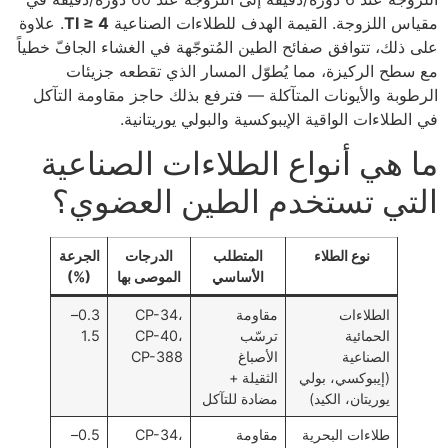
مقياس اللزوجة. القيمة الهدف للطلاءات الصناعية
TI ≥ 4
. علاوة
على ذلك، تتوافق صفائح الطين المُتوجّهة في الغشاء الجافّ خطياً
مع سطح الركيزة، مما يُطوّل المسار الذي تقطعه جزيئات
الرطوبة والأيونات المتآكلة — فترفع بذلك حاجز مقاومة التآكل
في الطلاءات الواقية الإيبوكسية والبولي يوريتانية.
ما هي أنواع الطلاءات الصناعية
التي تستخدم الطين العضوي؟
نوع الطلاء
المتطلب
الدرجات
الجرعة
الأساسي
الموصى بها
(%)
الطلاءات
مقاومة
CP-34،
0.3–
الحمائية
ترسّب
CP-40،
1.5
الصناعية
الأصباغ
CP-388
(إيبوكسي، بولي
الثقيلة +
يوريتان، الكيد)
مضادة للتآكل
طلاءات البحرية
مقاومة
CP-34،
0.5–