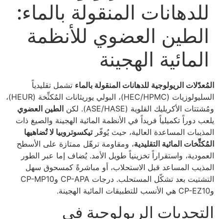
للدهانات المنقولة بالماء:
الطين العضوي للأنظمة
المائية الهجينة
المُعدّلات الريولوجية للدهانات المنقولة بالماء
تشمل تقليدياً
السليولوزيات (HEC/HPMC)، البولي يوريثانات المُكثِّخة (HEUR)،
ومُشتتات الأكريليك القلوية (ASE/HASE). لكن
الطين العضوي
يلعب دوراً تكميلياً فريداً في الأنظمة المائية الهجينة والصيغ ذات
المذيبات المساعدة العالية، حيث يُوفّر
تيكسوتروبيا لا تُضاهيها
المُكثِّخات المائية التقليدية
، ومقاومة ترهّل ممتازة على الأسطح
العمودية، واستقراراً تخزينياً طويل الأمد. يُضاف إما عبر الطور
المذيب المساعد قبل الاستحلاب، أو مباشرةً كمسحوق سهل
التشتيت بعد تشكّل المستحلب. درجات CP-APA وCP-MP10
وCP-EZ10 هي الأنسب للتطبيقات المائية الهجينة.
التحديات الريولوجية في