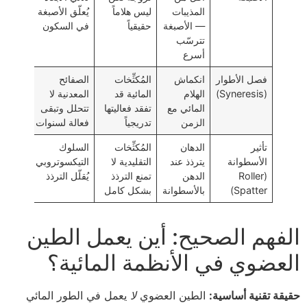
المذيبات
ليس هلاماً
يُعلّق الأصبغة
— الأصبغة
حقيقياً
في السكون
تترسّب
أسرع
فصل الأطوار
انكماش
المُكثِّخات
الصفائح
(Syneresis)
الهلام
المائية قد
المعدنية لا
المائي مع
تفقد فعاليتها
تتحلل وتبقى
الزمن
تدريجياً
فعالة لسنوات
تأثير
الدهان
المُكثِّخات
السلوك
الأسطوانة
يترذذ عند
التقليدية لا
التيكسوتروبي
(Roller
الدهن
تمنع الترذذ
يُقلّل الترذذ
Spatter)
بالأسطوانة
بشكل كامل
الفهم الصحيح: أين يعمل الطين
العضوي في الأنظمة المائية؟
حقيقة تقنية أساسية:
الطين العضوي
لا
يعمل في الطور المائي