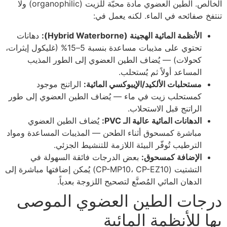
الخالص. الطين العضوي مادة محبّة للزيت (organophilic) ولا
تنتفخ صفائحه في الماء. لكنه يعمل في:
الأنظمة المائية الهجينة (Hybrid Waterborne):
دهانات
تحتوي على مذيبات مساعدة بنسبة 5–15% (غليكول إيثرات،
كحولات) — يُضاف الطين العضوي إلى الطور المذيب
المساعد أولاً ثم يُستحلب.
مستحلبات الألكيد/الإيبوكسي المائية:
الراتنج موجود
كمستحلب زيت في ماء — يُضاف الطين العضوي إلى طور
الراتنج قبل الاستحلاب.
الدهانات المائية عالية الـ PVC:
يُضاف الطين العضوي
مباشرة كمسحوق أثناء الطحن — المذيبات المساعدة ومواد
الترطيب تُوفّر البيئة اللازمة للتنشيط الجزئي.
الإضافة كمسحوق:
بعض الدرجات فائقة السهولة في
التشتيت (CP-MP10، CP-EZ10) يُمكن إضافتها مباشرة إلى
الدهان المائي المُصنَّع لتصحيح اللزوجة بعدياً.
درجات الطين العضوي الموصى
بها للأنظمة المائية