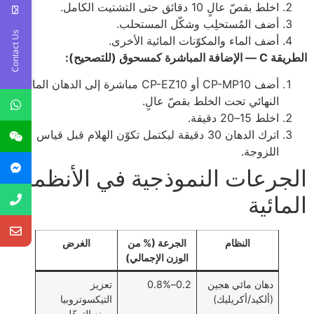
اخلط بقصّ عالٍ 10 دقائق حتى التشتيت الكامل.
أضف المُستحلِب وشكّل المستحلب.
Contact Us
أضف الماء والمكوّنات المائية الأخرى.
الطريقة C — الإضافة المباشرة كمسحوق (للتصحيح):
أضف CP-MP10 أو CP-EZ10 مباشرة إلى الدهان المائي
النهائي تحت الخلط بقصّ عالٍ.
اخلط 15–20 دقيقة.
اترك الدهان 30 دقيقة ليكتمل تكوّن الهلام قبل قياس
اللزوجة.
الجرعات النموذجية في الأنظمة
المائية
النظام
الجرعة (% من
الغرض
الوزن الإجمالي)
دهان مائي هجين
0.2–0.8%
تعزيز
(ألكيد/أكريليك)
التيكسوتروبيا
ومنع الترهّل