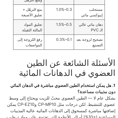
مستحلب
0.3–1.0%
منع الترهّل +
إيبوكسي مائي
تعليق الأصبغة
دهان مائي عالي
0.5–1.5%
تعليق المواد
الـ PVC
المالئة الثقيلة
تصحيح لزوجة بعد
0.1–0.3%
رفع اللزوجة إلى
التصنيع
المواصفات
الأسئلة الشائعة عن الطين
العضوي في الدهانات المائية
1. هل يمكن استخدام الطين العضوي مباشرة في الدهان المائي
دون مذيبات مساعدة؟
بشكل عام لا — الطين العضوي محبّ للزيت ويحتاج إلى وسط
عضوي للتنشيط. لكن درجات مثل CP-MP10 وCP-EZ10 يمكن
إضافتها مباشرة كمسحوق إلى الدهانات المائية عالية المذيبات
المساعدة (≥10%) أو إلى الأنظمة التي تحتوي على مواد ترطيب