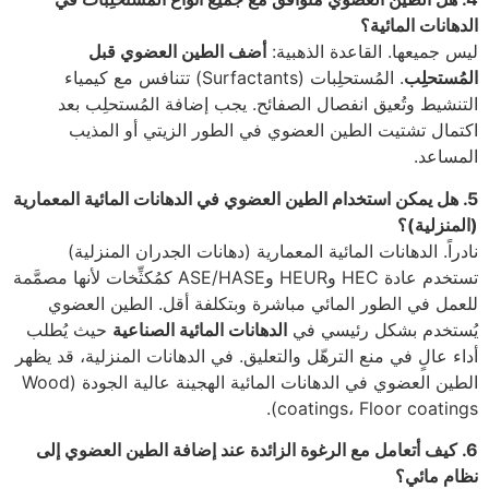
الدهانات المائية؟
ليس جميعها. القاعدة الذهبية:
أضف الطين العضوي قبل
المُستحلِب
. المُستحلِبات (Surfactants) تتنافس مع كيمياء
التنشيط وتُعيق انفصال الصفائح. يجب إضافة المُستحلِب بعد
اكتمال تشتيت الطين العضوي في الطور الزيتي أو المذيب
المساعد.
5. هل يمكن استخدام الطين العضوي في الدهانات المائية المعمارية
(المنزلية)؟
نادراً. الدهانات المائية المعمارية (دهانات الجدران المنزلية)
تستخدم عادة HEC وHEUR وASE/HASE كمُكثِّخات لأنها مصمَّمة
للعمل في الطور المائي مباشرة وبتكلفة أقل. الطين العضوي
يُستخدم بشكل رئيسي في
الدهانات المائية الصناعية
حيث يُطلب
أداء عالٍ في منع الترهّل والتعليق. في الدهانات المنزلية، قد يظهر
الطين العضوي في الدهانات المائية الهجينة عالية الجودة (Wood
coatings، Floor coatings).
6. كيف أتعامل مع الرغوة الزائدة عند إضافة الطين العضوي إلى
نظام مائي؟