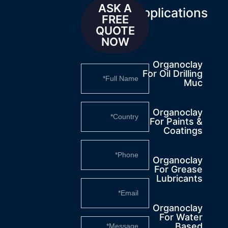
ASK A
Applications
FREE
QUOTE
NOW
Organoclay
For Oil Drilling
Muc
Organoclay
For Paints &
Coatings
Organoclay
For Grease
Lubricants
Organoclay
For Water
Based