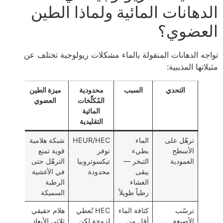
الدهانات المائية ولماذا الطين
العضوي؟
تواجه الدهانات المنقولة بالماء مشكلات ريولوجية تختلف عن
مثيلاتها المذيبية:
التحدي
السبب
محدودية
ميزة الطين
المُكثِّخات
العضوي
المائية
التقليدية
ترهّل على
الماء
HEUR/HEC
شبكة هلامية
الأسطح
بطيء
توفر
قوية تمنع
العمودية
التبخر —
تيكسوتروبيا
الترهّل حتى
يبقى
محدودة
في الأغشية
الغشاء
الرطبة
رطباً طويلاً
السميكة
ترسّب
كثافة الماء
HEC تُعطي
هلام حقيقي
الأصبغة
أقل من
لزوجة لكن
ثلاثي الأبعاد