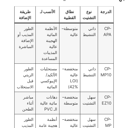
الدرجة
نوع
نطاق
الأنسب لـ
طريقة
التشتيت
القطبية
الإضافة
CP-
ذاتي
متوسطة–
الأنظمة
الطور
APA
التنشيط
عالية
المائية
المذيب أو
الهجينة
الإضافة
عالية
المباشرة
المذيبات
المساعدة
CP-
ذاتي
منخفضة–
مستحلبات
الطور
MP10
التنشيط
عالية
الألكيد/
الزيتي
(LOI
الإيبوكسي
قبل
42%)
المائية
الاستحلاب
CP-
سهل
منخفضة–
دهانات
مباشر
EZ10
التشتيت
متوسطة
مائية عالية
أثناء
الـ PVC
الطحن
CP-
سهل
منخفضة–
أنظمة
الطور
MP
التشتيت
عالية
هجينة عامة
المذيب