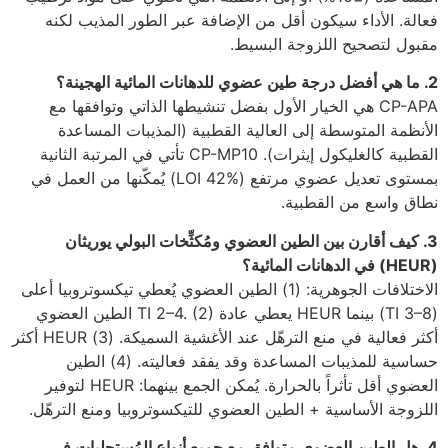
فعالة. الأداء سيكون أقل من الإضافة عبر الطور المذيب لكنه
مقبول لتصحيح اللزوجة البسيط.
2. ما هي أفضل درجة طين عضوي للدهانات المائية الهجينة؟
CP-APA هي الخيار الأول بفضل تنشيطها الذاتي وتوافقها مع
الأنظمة المتوسطة إلى العالية القطبية (المذيبات المساعدة
القطبية كالغليكول إيثرات). CP-MP10 تأتي في المرتبة الثانية
بمستوى تعديل عضوي مرتفع (LOI 42%) يُمكّنها من العمل في
نطاق واسع من القطبية.
3. كيف أقارن بين الطين العضوي ومُكثِّخات البولي يوريثان
(HEUR) في الدهانات المائية؟
الاختلافات الجوهرية: (1) الطين العضوي يُعطي تيكسوتروبيا أعلى
(TI 3–8) بينما HEUR يعطي عادة TI 2–4. (2) الطين العضوي
أكثر فعالية في منع الترهّل عند الأغشية السميكة. (3) HEUR أكثر
حساسية للمذيبات المساعدة وقد يفقد فعاليته. (4) الطين
العضوي أقل تأثراً بالحرارة. يُمكن الجمع بينهما: HEUR لتوفير
اللزوجة الأساسية + الطين العضوي للتيكسوتروبيا ومنع الترهّل.
4. هل الطين العضوي متوافق مع جميع أنواع المُستحلِبات في