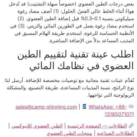
بعض درجات الطين العضوي (خصوصاً سهلة التشتيت) قد تُدخل
هواءً أثناء الخلط عالي القصّ. الحلول: (1) أضف مضاد رغوة
سيليكوني بنسبة 0.1–0.3% قبل إضافة الطين العضوي. (2)
استخدم مضاد رغوة يعمل في الطورين المائي والزيتي. (3) في
الأنظمة الحساسة للرغوة، استخدم طريقة الهلام المسبق في
المذيب المساعد بدلاً من الإضافة المباشرة.
اطلب عينة تقنية لتقييم الطين
العضوي في نظامك المائي
نُقدِّم عينات تقنية مجانية مع توصيات مخصصة للإضافة. أرسل لنا:
نوع الراتنج، نسبة المذيبات المساعدة، طريقة التصنيع، والمشكلة
الريولوجية التي تواجهها.
sales@camp-shinning.com
|
WhatsApp: +86-
13185071071
الطلاءات — الصفحة الرئيسية
|
الطين العضوي للإيبوكسي
|
الطلاءات الصناعية
|
منتجات الطين العضوي