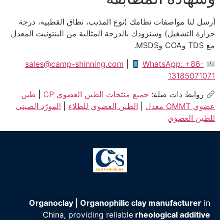
أرسل لنا مواصفات نظامك (نوع المذيب، نطاق القطبية، درجة
حرارة التشغيل) وسنزودك بالدرجة المثالية من البنتونيت المعدل
مع TDS وCOA وMSDS.
sales@camp-shinning.com
|
WhatsApp: +86-
13185071071
روابط ذات صلة:
جميع منتجات الطين العضوي CP
|
طين
عضوي OMMT معدل
|
الطين العضوي للطلاء
|
المورّد الصيني
للطين العضوي
Organoclay | Organophilic clay manufacturer
in
China, providing reliable
rheological additive