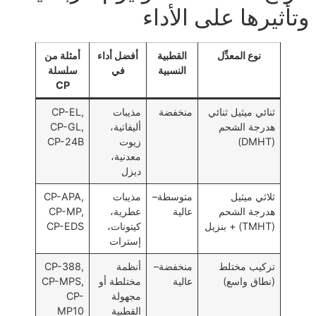
وتأثيرها على الأداء
نوع المعدِّل
القطبية
أفضل أداء
أمثلة من
النسبية
في
سلسلة
CP
ثنائي ميثيل ثنائي
منخفضة
مذيبات
CP-EL,
هدرجة الشحم
أليفاتية،
CP-GL,
(DMHT)
زيوت
CP-24B
معدنية،
ديزل
ثلاثي ميثيل
متوسطة–
مذيبات
CP-APA,
هدرجة الشحم
عالية
عطرية،
CP-MP,
(TMHT) + بنزيل
كيتونات،
CP-EDS
إسترات
تركيب مختلط
منخفضة–
أنظمة
CP-388,
(نطاق واسع)
عالية
مختلطة أو
CP-MPS,
مجهولة
CP-
القطبية
MP10