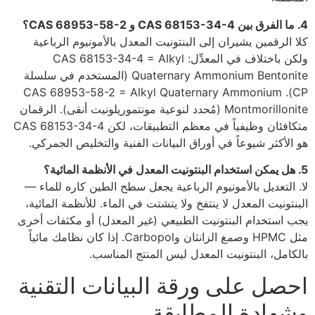
4. ما الفرق بين CAS 68153-34-4 و CAS 68953-58-2؟
كلا الرقمين يشيران إلى البنتونيت المعدل بالأمونيوم الرباعية
ولكن باختلاف في المعدِّل: CAS 68153-34-4 = Alkyl
Quaternary Ammonium Bentonite (المستخدم في سلسلة
CP). CAS 68953-58-2 = Alkyl Quaternary Ammonium
Montmorillonite (مُحدد لنوعية مونتموريلونيت أنقى). الرقمان
متكافئان وظيفياً في معظم التطبيقات، لكن CAS 68153-34-4
هو الأكثر شيوعاً في أوراق البيانات الفنية والتخليص الجمركي.
5. هل يمكن استخدام البنتونيت المعدل في الأنظمة المائية؟
لا. التعديل بالأمونيوم الرباعية يجعل سطح الطين كاره للماء —
البنتونيت المعدل لا ينتفخ ولا يتشتت في الماء. للأنظمة المائية،
يجب استخدام البنتونيت الطبيعي (غير المعدل) أو مكثفات أخرى
مثل HPMC وصمغ الزانثان وCarbopol. إذا كان نظامك مائياً
بالكامل، البنتونيت المعدل ليس المنتج المناسب.
احصل على ورقة البيانات التقنية
وشهادة المطابقة