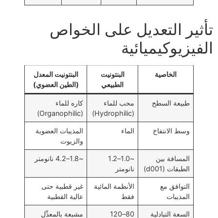
تأثير التعديل على الخواص
الفيزيوكيميائية
الخاصية
البنتونيت
البنتونيت المعدل
الطبيعي
(الطين العضوي)
طبيعة السطح
محب للماء
كاره للماء
(Organophilic)
(Hydrophilic)
وسط الانتفاخ
الماء
المذيبات العضوية
والزيوت
المسافة بين
~1.0–1.2
~1.8–4.2 نانومتر
الطبقات (d001)
نانومتر
التوافق مع
الأنظمة المائية
غير قطبية حتى
المذيبات
فقط
عالية القطبية
السعة التبادلية
80–120
مشبعة بالمعدِّل