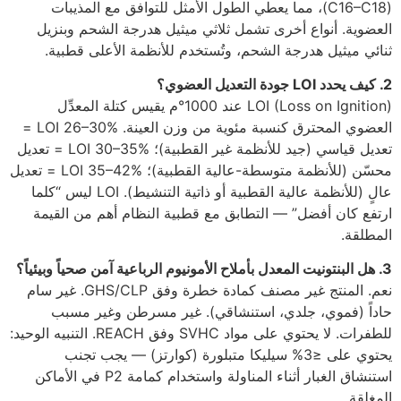
(C16–C18)، مما يعطي الطول الأمثل للتوافق مع المذيبات
العضوية. أنواع أخرى تشمل ثلاثي ميثيل هدرجة الشحم وبنزيل
ثنائي ميثيل هدرجة الشحم، وتُستخدم للأنظمة الأعلى قطبية.
2. كيف يحدد LOI جودة التعديل العضوي؟
LOI (Loss on Ignition) عند 1000°م يقيس كتلة المعدِّل
العضوي المحترق كنسبة مئوية من وزن العينة. LOI 26–30% =
تعديل قياسي (جيد للأنظمة غير القطبية)؛ LOI 30–35% = تعديل
محسّن (للأنظمة متوسطة-عالية القطبية)؛ LOI 35–42% = تعديل
عالٍ (للأنظمة عالية القطبية أو ذاتية التنشيط). LOI ليس “كلما
ارتفع كان أفضل” — التطابق مع قطبية النظام أهم من القيمة
المطلقة.
3. هل البنتونيت المعدل بأملاح الأمونيوم الرباعية آمن صحياً وبيئياً؟
نعم. المنتج غير مصنف كمادة خطرة وفق GHS/CLP. غير سام
حاداً (فموي، جلدي، استنشاقي). غير مسرطن وغير مسبب
للطفرات. لا يحتوي على مواد SVHC وفق REACH. التنبيه الوحيد:
يحتوي على ≤3% سيليكا متبلورة (كوارتز) — يجب تجنب
استنشاق الغبار أثناء المناولة واستخدام كمامة P2 في الأماكن
المغلقة.