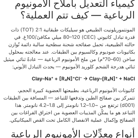
كيمياء التعديل بأملاح الأمونيوم
الرباعية — كيف تتم العملية؟
المونتموريلونيت الطبيعي هو سيليكات طبقاتية 2:1 (TOT) ذات
قدرة تبادل كاتيوني (CEC) 80–120 ميلي مكافئ/100غ. في
حالته الطبيعية، تحمل صفائحه شحنة سطحية سالبة دائمة تُوازن
بكاتيونات صوديوم وكالسيوم بين الطبقات. عند معالجته بمحلول
ساخن (60–70°م) من ملح الأمونيوم الرباعية — عادةً ثنائي ميثيل
ثنائي هدرجة الشحم كلوريد الأمونيوم — يحدث التبادل الأيوني:
Clay–Na⁺ + [R₄N]⁺Cl⁻ → Clay–[R₄N]⁺ + NaCl
كاتيونات الأمونيوم الرباعية، بطبيعتها العضوية كبيرة الحجم،
تتمركز بين صفائح الطين وتدفعها للتباعد — المسافة بين الطبقات
(d001) ترتفع من ~1.0–1.2 نانومتر إلى 1.8–4.2 نانومتر. هذا
التباعد هو ما يمكّن المذيبات العضوية من اختراق الفراغات بين
الصفائح وإكمال عملية الانفصال الكامل تحت القص الميكانيكي.
أنواع معدِّلات الأمونيوم الرباعية