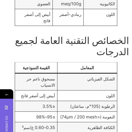
الكاتيونية
meq/100g
العضوي
اللون
رمادي-أصفر
أبيض إلى أصفر
فاتح
الخصائص التقنية العامة لجميع
الدرجات
المعامل
القيمة النموذجية
الشكل الفيزيائي
مسحوق ناعم حر
الانسياب
←
اللون
أبيض إلى أصفر فاتح
الرطوبة (105°م، ساعتان)
≤3.5%
النعومة (<74μm / 200 mesh)
≥95–98%
Contact Us
الكثافة الظاهرية
0.35–0.60 غ/سم³