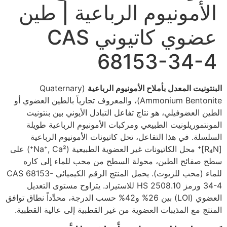
الأمونيوم الرباعية | طين
عضوي كاتيوني CAS
68153-34-4
البنتونيت المعدل بأملاح الأمونيوم الرباعية
(Quaternary
Ammonium Bentonite)، والمعروف تجارياً بالطين العضوي أو
الطين العضوفيلي، هو نتاج تفاعل التبادل الأيوني بين بنتونيت
المونتموريلونيت الطبيعي ومركبات الأمونيوم الرباعية طويلة
السلسلة. في هذا التفاعل، تحل كاتيونات الأمونيوم الرباعية
[R₄N]⁺ محل الكاتيونات غير العضوية الطبيعية (Na⁺, Ca²⁺) على
سطح صفائح الطين، محولة السطح من محب للماء إلى كاره
للماء (محب للزيوت). يحمل المنتج الرقم الكيميائي CAS 68153-
34-4 ورمز HS 2508.10 للاستيراد. يتراوح مستوى التعديل
العضوي (LOI) بين 26% و42% حسب الدرجة، محدِّداً نطاق توافق
المنتج مع المذيبات العضوية من غير القطبية إلى عالية القطبية.