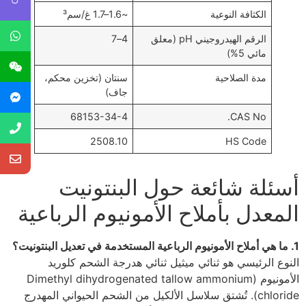
الكثافة النوعية
~1.6–1.7 غ/سم³
الرقم الهيدروجيني pH (معلق
4–7
مائي 5%)
مدة الصلاحية
سنتان (تخزين محكم،
جاف)
68153-34-4
CAS No.
2508.10
HS Code
أسئلة شائعة حول البنتونيت
المعدل بأملاح الأمونيوم الرباعية
1. ما هي أملاح الأمونيوم الرباعية المستخدمة في تعديل البنتونيت؟
النوع الرئيسي هو ثنائي ميثيل ثنائي هدرجة الشحم كلوريد
الأمونيوم (Dimethyl dihydrogenated tallow ammonium
chloride). تُشتق سلاسل الألكيل من الشحم الحيواني المهدرج