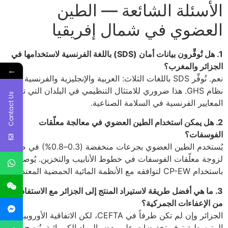
الأسئلة الشائعة — الطين
العضوي في شمال إفريقيا
1. هل تُوفِّرون بيانات أمان (SDS) باللغة الفرنسية لاستخدامها في
الجزائر والمغرب؟
←
نعم. نُوفِّر SDS باللغات الثلاث: العربية والإنجليزية والفرنسية وفق
نظام GHS. هذا ضروري للامتثال التنظيمي في البلدان التي تعتمد
Contact Us
المعايير الفرنسية في السلامة الصناعية.
2. هل يمكن استخدام الطين العضوي في معالجة معلّقات
الفوسفات؟
يُستخدم الطين العضوي بجرعات منخفضة (0.3–0.8%) في ضبط
لزوجة معلّقات الفوسفات في خطوط الأنابيب والتخزين. يُوصى
باستخدام CP-EW لتوافقه مع الأنظمة المائية الحمضية المعتدلة.
3. ما هي أفضل طريقة لاستيراد المنتج إلى الجزائر مع الاستفادة
من الإعفاءات الجمركية؟
الجزائر وإن لم تكن طرفاً في CEFTA، لكن الاتفاقية الأوروبية
المتوسطية توفر تخفيضات على بعض المواد الكيميائية. نُنصح