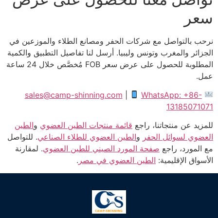
سعر
نرحب بالتواصل مع شركات الحفر ومصانع الطلاء والموزعين في
الجزائر والمغرب وتونس وليبيا. أرسل لنا تفاصيل التطبيق والكمية
المطلوبة للحصول على عرض سعر FOB مُخصَّص خلال 24 ساعة
عمل.
sales@camp-shinning.com
|
WhatsApp: +86-
13185071071
للمزيد عن منتجاتنا، راجع
قائمة منتجات الطين العضوي
و
الطين
العضوي لسوائل الحفر
و
الطين العضوي للطلاء الصناعي
. للتواصل
مع المورد، راجع
صفحة المورد الصيني للطين العضوي
. لمقارنة
الأسواق الإقليمية:
الطين العضوي في مصر
.