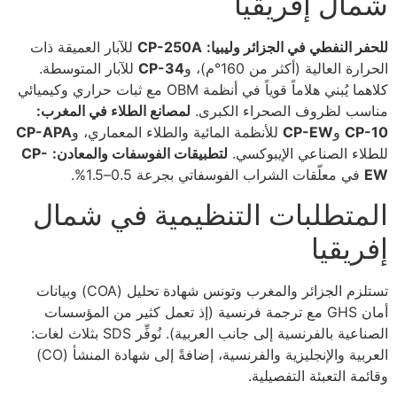
شمال إفريقيا
للحفر النفطي في الجزائر وليبيا:
CP-250A
للآبار العميقة ذات
الحرارة العالية (أكثر من 160°م)، و
CP-34
للآبار المتوسطة.
كلاهما يُبني هلاماً قوياً في أنظمة OBM مع ثبات حراري وكيميائي
مناسب لظروف الصحراء الكبرى.
لمصانع الطلاء في المغرب:
CP-10
و
CP-EW
للأنظمة المائية والطلاء المعماري، و
CP-APA
للطلاء الصناعي الإيبوكسي.
لتطبيقات الفوسفات والمعادن:
CP-
EW
في معلّقات الشراب الفوسفاتي بجرعة 0.5–1.5%.
المتطلبات التنظيمية في شمال
إفريقيا
تستلزم الجزائر والمغرب وتونس شهادة تحليل (COA) وبيانات
أمان GHS مع ترجمة فرنسية (إذ تعمل كثير من المؤسسات
الصناعية بالفرنسية إلى جانب العربية). نُوفِّر SDS بثلاث لغات:
العربية والإنجليزية والفرنسية، إضافةً إلى شهادة المنشأ (CO)
وقائمة التعبئة التفصيلية.