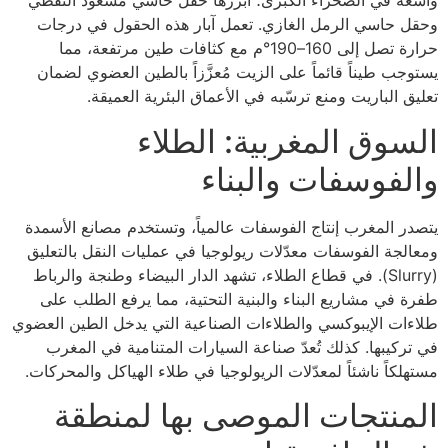
واسعة في الصحراء الكبرى؛ أبرزها حقل حاسي مسعود النفطي
وحقل حاسي الرمل الغازي. تعمل آبار هذه الحقول في درجات
حرارة تصل إلى 160–190°م مع كثافات طين مرتفعة، مما
يستوجب طيناً قائماً على الزيت مُعزَّزاً بالطين العضوي لضمان
تعليق الباريت ومنع ترسّبه في الأعماق البئرية العميقة.
السوق المغربية: الطلاء
والفوسفات والبناء
يتصدر المغرب إنتاج الفوسفات عالمياً، وتستخدم مصانع الأسمدة
ومعالجة الفوسفات معدّلات ريولوجيا في عمليات النقل بالتعليق
(Slurry). في قطاع الطلاء، تشهد الدار البيضاء وطنجة والرباط
طفرة في مشاريع البناء والبنية التحتية، مما يرفع الطلب على
طلاءات الإيبوكسي والطلاءات الصناعية التي يدخل الطين العضوي
في تركيبها. كذلك تُعدّ صناعة السيارات المتنامية في المغرب
مستهلكاً ناشئاً لمعدّلات الريولوجيا في طلاء الهياكل والمحركات.
المنتجات الموصى بها لمنطقة