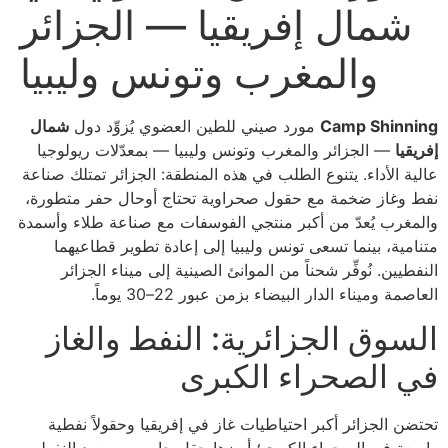
شمال إفريقيا — الجزائر
والمغرب وتونس وليبيا
Camp Shinning
مورد صيني للطين العضوي يُزوِّد دول
شمال
إفريقيا
— الجزائر والمغرب وتونس وليبيا — بمعدّلات ريولوجيا
عالية الأداء. يتنوع الطلب في هذه المنطقة: الجزائر تمتلك صناعة
نفط وغاز ضخمة مع حقول صحراوية تحتاج أوحال حفر متطورة،
والمغرب يُعدّ من أكبر منتجي الفوسفات مع صناعة طلاء وأسمدة
متنامية، بينما تسعى تونس وليبيا إلى إعادة تطوير قطاعيهما
النفطيين. نُوفِّر شحناً من الموانئ الصينية إلى ميناء الجزائر
العاصمة وميناء الدار البيضاء بزمن عبور 22–30 يوماً.
السوق الجزائرية: النفط والغاز
في الصحراء الكبرى
تحتضن الجزائر أكبر احتياطيات غاز في إفريقيا وحقولاً نفطية