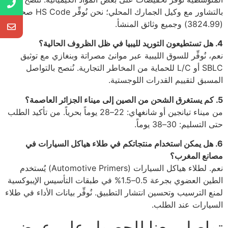
بالتشاور مع وكيل الجمارك المحلي؛ نحن نُوفِّر HS Code صحيح
(3824.99) وجميع وثائق المنشأ.
4. هل تستطيعون التوريد لليبيا في ظل الظروف الحالية؟
نعم، نُوفِّر للسوق الليبية عبر موانئ مصراتة وبنغازي مع توثيق
SBLC أو L/C للحماية من المخاطر التجارية. نُنصح بالتواصل
المسبق لتقييم القدرات اللوجستية.
5. كم يستغرق الشحن من الصين إلى ميناء الجزائر العاصمة؟
من ميناء تيانجين أو شانغهاي: 22–28 يوماً بحرياً. من تأكيد الطلب
حتى التسليم: 30–38 يوماً.
6. هل يمكن استخدام منتجاتكم في طلاء هياكل السيارات في
مصانع المغرب؟
نعم. لطلاء هياكل السيارات (Automotive Primers) يُستخدم
الطين العضوي بجرعة 0.5–1.5% في طبقات التأسيس الإيبوكسية
لمنع الترسيب وتحسين انتشار التطبيق. نُوفِّر بيانات الأداء في طلاء
السيارات عند الطلب.
تواصل معنا للحصول على عرض