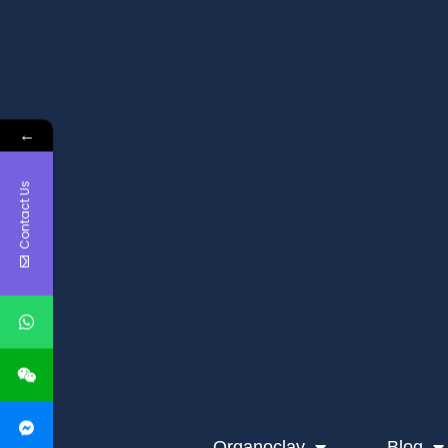
←
Contact Us
Organoclay
Blog