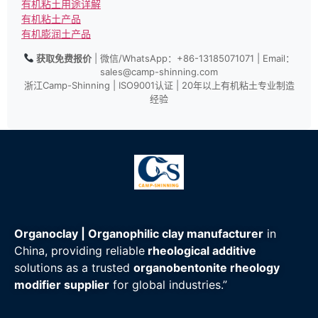
有机粘土用途详解
有机粘土产品
有机膨润土产品
获取免费报价
| 微信/WhatsApp：+86-13185071071 | Email：
sales@camp-shinning.com
浙江Camp-Shinning | ISO9001认证 | 20年以上有机粘土专业制造
经验
Organoclay | Organophilic clay manufacturer
in
China, providing reliable
rheological additive
solutions as a trusted
organobentonite rheology
modifier supplier
for global industries.”