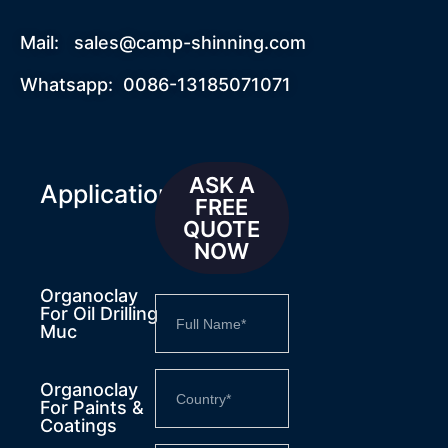
Mail:
sales@camp-shinning.com
Whatsapp: 0086-13185071071
ASK A
Applications
FREE
QUOTE
NOW
Organoclay
For Oil Drilling
Muc
Organoclay
For Paints &
Coatings