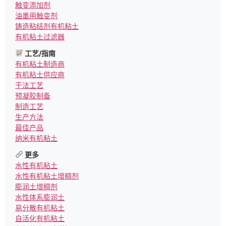
触变添加剂
油墨用触变剂
铸造粘结剂有机粘土
有机粘土过滤器
工艺/指南
有机粘土制造商
有机粘土供应商
干法工艺
预凝胶制备
制造工艺
生产方法
最佳产品
纳米有机粘土
更多
水性有机粘土
水性有机粘土增稠剂
膨润土增稠剂
水性体系膨润土
易分散有机粘土
自活化有机粘土