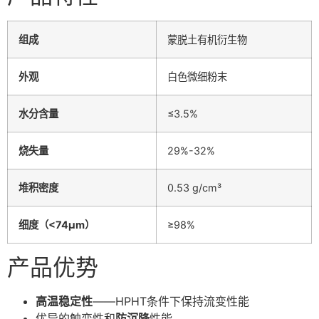
组成
蒙脱土有机衍生物
外观
白色微细粉末
水分含量
≤3.5%
烧失量
29%-32%
堆积密度
0.53 g/cm³
细度（<74μm）
≥98%
产品优势
高温稳定性
——HPHT条件下保持流变性能
优异的触变性和
防沉降
性能