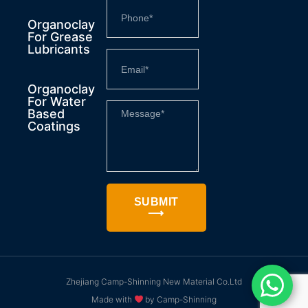
Organoclay
For Grease
Lubricants
Organoclay
For Water
Based
Coatings
SUBMIT
⟶
Zhejiang Camp-Shinning New Material Co.Ltd
Made with
by Camp-Shinning