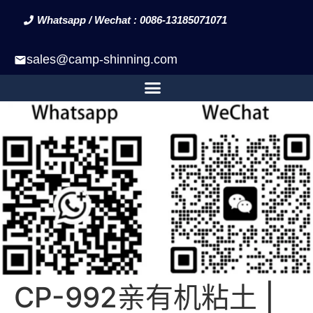
Whatsapp / Wechat : 0086-13185071071
sales@camp-shinning.com
CP-992亲有机粘土 |