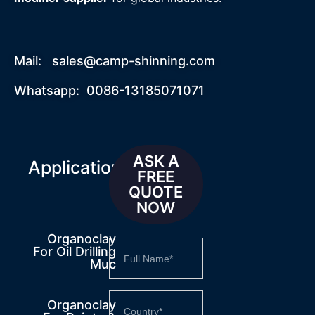
Mail:
sales@camp-shinning.com
Whatsapp: 0086-13185071071
ASK A
Applications
FREE
QUOTE
NOW
Organoclay
For Oil Drilling
Muc
Organoclay