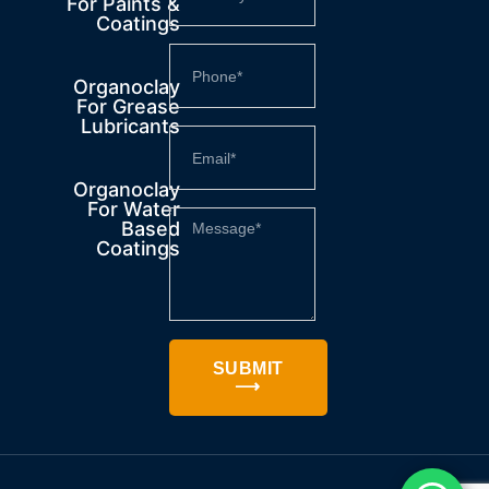
For Paints &
Coatings
Organoclay
For Grease
Lubricants
Organoclay
For Water
Based
Coatings
SUBMIT
⟶