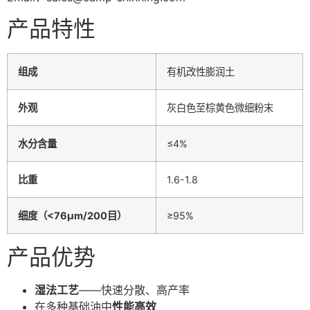
产品特性
组成
有机改性膨润土
外观
灰白色至棕黄色微细粉末
水分含量
≤4%
比重
1.6-1.8
细度（<76μm/200目）
≥95%
产品优势
湿法工艺
——快速分散、高产率
在多种基础油中
性能高效