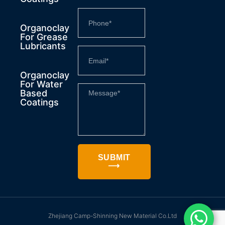
Organoclay
For Grease
Lubricants
Organoclay
For Water
Based
Coatings
SUBMIT
⟶
Zhejiang Camp-Shinning New Material Co.Ltd