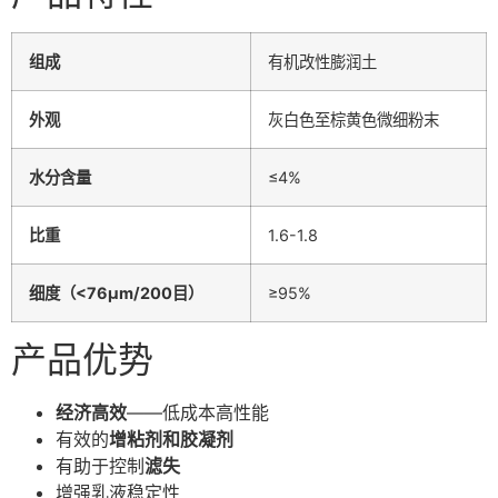
组成
有机改性膨润土
外观
灰白色至棕黄色微细粉末
水分含量
≤4%
比重
1.6-1.8
细度（<76μm/200目）
≥95%
产品优势
经济高效
——低成本高性能
有效的
增粘剂和胶凝剂
有助于控制
滤失
增强乳液稳定性