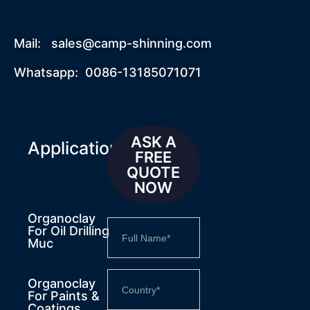
Mail:
sales@camp-shinning.com
Whatsapp: 0086-13185071071
ASK A
Applications
FREE
QUOTE
NOW
Organoclay
For Oil Drilling
Muc
Organoclay
For Paints &
Coatings