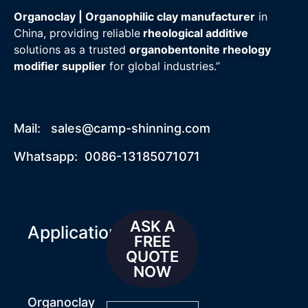
Organoclay | Organophilic clay manufacturer
in
China, providing reliable
rheological additive
solutions as a trusted
organobentonite rheology
modifier supplier
for global industries.”
Mail:
sales@camp-shinning.com
Whatsapp: 0086-13185071071
ASK A
Applications
FREE
QUOTE
NOW
Organoclay