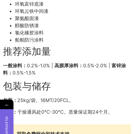
环氧富锌底漆
环氧云铁中间漆
聚氨酯面漆
醇酸防锈漆
氯化橡胶涂料
船舶防污涂料
推荐添加量
一般涂料：
0.2%-1.0% |
高膜厚涂料：
0.5%-2.0% |
富锌涂
料：
0.5%-1.5%
包装与储存
包装：
25kg/袋。16MT/20FCL。
←
储存：
干燥通风处0℃-30℃。质量保证期24个月。
Contact Us
获取免费报价和技术支持