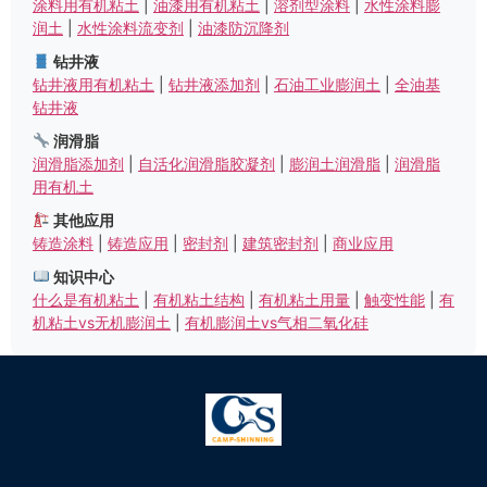
涂料用有机粘土
|
油漆用有机粘土
|
溶剂型涂料
|
水性涂料膨
润土
|
水性涂料流变剂
|
油漆防沉降剂
钻井液
钻井液用有机粘土
|
钻井液添加剂
|
石油工业膨润土
|
全油基
钻井液
润滑脂
润滑脂添加剂
|
自活化润滑脂胶凝剂
|
膨润土润滑脂
|
润滑脂
用有机土
其他应用
铸造涂料
|
铸造应用
|
密封剂
|
建筑密封剂
|
商业应用
知识中心
什么是有机粘土
|
有机粘土结构
|
有机粘土用量
|
触变性能
|
有
机粘土vs无机膨润土
|
有机膨润土vs气相二氧化硅