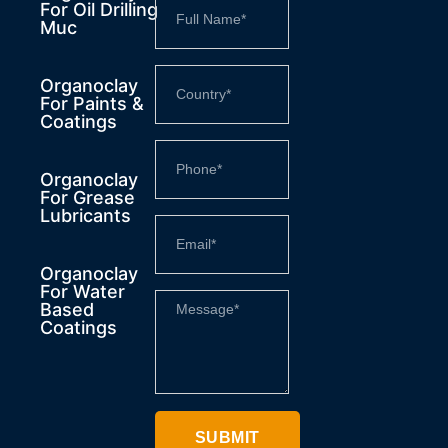
For Oil Drilling
Muc
Organoclay
For Paints &
Coatings
Organoclay
For Grease
Lubricants
Organoclay
For Water
Based
Coatings
SUBMIT