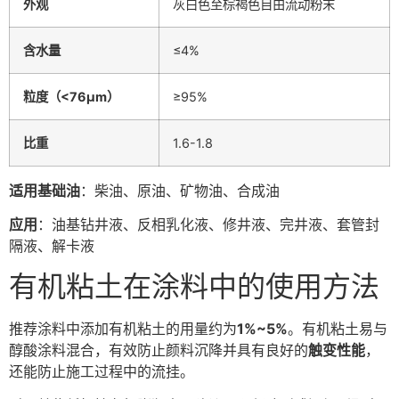
外观
灰白色至棕褐色自由流动粉末
含水量
≤4%
粒度（<76μm）
≥95%
比重
1.6-1.8
适用基础油
：柴油、原油、矿物油、合成油
应用
：油基钻井液、反相乳化液、修井液、完井液、套管封
隔液、解卡液
有机粘土在涂料中的使用方法
推荐涂料中添加有机粘土的用量约为
1%~5%
。有机粘土易与
醇酸涂料混合，有效防止颜料沉降并具有良好的
触变性能
，
还能防止施工过程中的流挂。