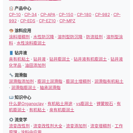
产品中心
CP-10
·
CP-34
·
CP-APA
·
CP-150
·
CP-180
·
CP-982
·
CP-
992
·
CP-EDS
·
CP-EZ10
·
CP-MPZ
涂料应用
涂料增稠剂
·
水性防沉降
·
溶剂型防沉降
·
防流挂剂
·
溶剂型涂
料
·
水性涂料膨润土
钻井液
亲有机粘土
·
钻井液
·
钻井膨润土
·
钻井液有机膨润土
·
钻井液
化学品
·
油田添加剂
润滑脂
润滑脂添加剂
·
膨润土润滑脂
·
膨润土增稠剂
·
润滑脂有机粘土
·
润滑脂膨润土
·
轴承润滑脂
知识中心
什么是Organoclay
·
有机粘土用途
·
vs膨润土
·
锂蒙脱石
·
有
机膨润土
·
有机粘土
·
亲有机膨润土
流变学
流变改性剂
·
流变改性剂大全
·
流变添加剂
·
流变增稠剂
·
工作
原理
·
涂料中应用