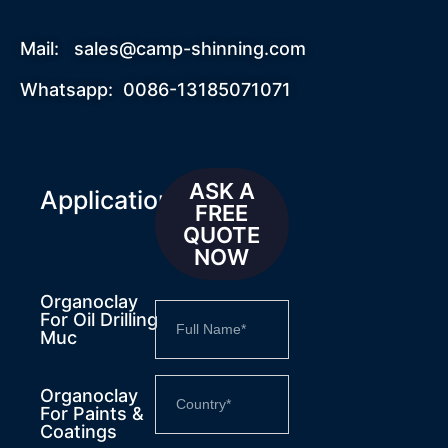
Mail:
sales@camp-shinning.com
Whatsapp: 0086-13185071071
ASK A
Applications
FREE
QUOTE
NOW
Organoclay
For Oil Drilling
Muc
Organoclay
For Paints &
Coatings