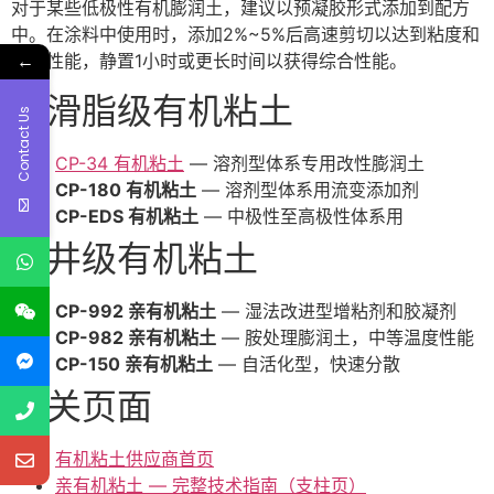
对于某些低极性有机膨润土，建议以预凝胶形式添加到配方
中。在涂料中使用时，添加2%~5%后高速剪切以达到粘度和
←
触变性能，静置1小时或更长时间以获得综合性能。
润滑脂级有机粘土
Contact Us
CP-34 有机粘土
— 溶剂型体系专用改性膨润土
CP-180 有机粘土
— 溶剂型体系用流变添加剂
CP-EDS 有机粘土
— 中极性至高极性体系用
钻井级有机粘土
CP-992 亲有机粘土
— 湿法改进型增粘剂和胶凝剂
CP-982 亲有机粘土
— 胺处理膨润土，中等温度性能
CP-150 亲有机粘土
— 自活化型，快速分散
相关页面
有机粘土供应商首页
亲有机粘土 — 完整技术指南（支柱页）