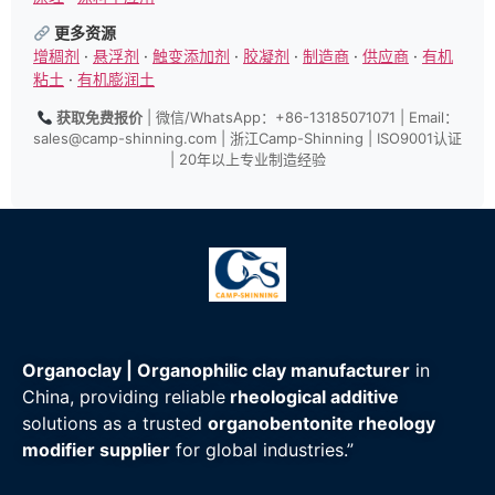
更多资源
增稠剂
·
悬浮剂
·
触变添加剂
·
胶凝剂
·
制造商
·
供应商
·
有机
粘土
·
有机膨润土
获取免费报价
| 微信/WhatsApp：+86-13185071071 | Email：
sales@camp-shinning.com
| 浙江Camp-Shinning | ISO9001认证
| 20年以上专业制造经验
Organoclay | Organophilic clay manufacturer
in
China, providing reliable
rheological additive
solutions as a trusted
organobentonite rheology
modifier supplier
for global industries.”