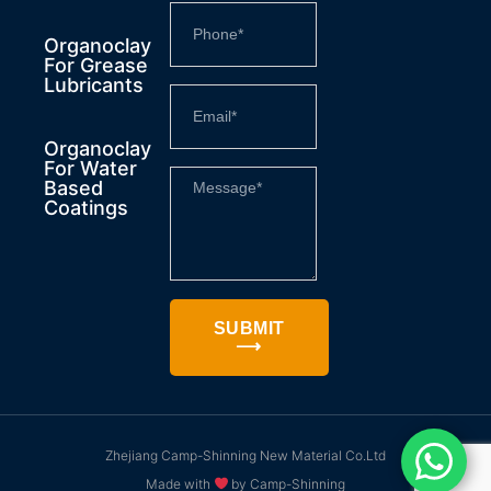
Organoclay
For Grease
Lubricants
Organoclay
For Water
Based
Coatings
SUBMIT
⟶
Zhejiang Camp-Shinning New Material Co.Ltd
Made with
by Camp-Shinning