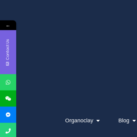
←
Contact Us
Organoclay
Blog