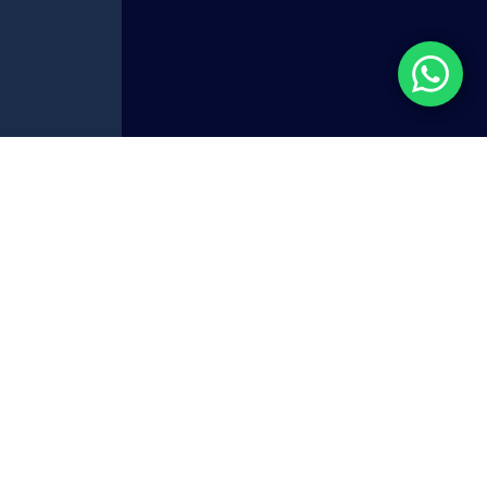
效防沉降 | 中国工
沉降解决方案
-180在溶剂型体系中形成贯穿的三维触变网络，