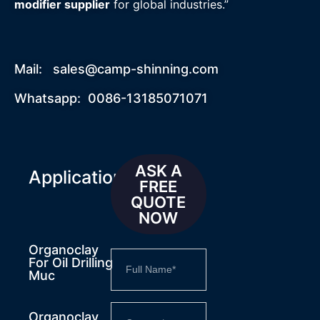
modifier supplier
for global industries.”
Mail:
sales@camp-shinning.com
Whatsapp: 0086-13185071071
ASK A
Applications
FREE
QUOTE
NOW
Organoclay
For Oil Drilling
Muc
Organoclay