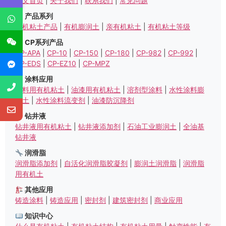
中文首页
|
关于我们
|
联系我们
|
常见问题
产品系列
有机粘土产品
|
有机膨润土
|
亲有机粘土
|
有机粘土等级
CP系列产品
CP-APA
|
CP-10
|
CP-150
|
CP-180
|
CP-982
|
CP-992
|
CP-EDS
|
CP-EZ10
|
CP-MPZ
涂料应用
涂料用有机粘土
|
油漆用有机粘土
|
溶剂型涂料
|
水性涂料膨
润土
|
水性涂料流变剂
|
油漆防沉降剂
钻井液
钻井液用有机粘土
|
钻井液添加剂
|
石油工业膨润土
|
全油基
钻井液
润滑脂
润滑脂添加剂
|
自活化润滑脂胶凝剂
|
膨润土润滑脂
|
润滑脂
用有机土
其他应用
铸造涂料
|
铸造应用
|
密封剂
|
建筑密封剂
|
商业应用
知识中心