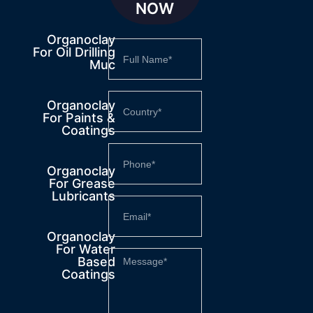
NOW
Organoclay
For Oil Drilling
Muc
Organoclay
For Paints &
Coatings
Organoclay
For Grease
Lubricants
Organoclay
For Water
Based
Coatings