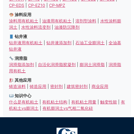
CP-EDS
|
CP-EZ10
|
CP-MPZ
涂料应用
涂料用有机粘土
|
油漆用有机粘土
|
溶剂型涂料
|
水性涂料膨
润土
|
水性涂料流变剂
|
油漆防沉降剂
钻井液
钻井液用有机粘土
|
钻井液添加剂
|
石油工业膨润土
|
全油基
钻井液
润滑脂
润滑脂添加剂
|
自活化润滑脂胶凝剂
|
膨润土润滑脂
|
润滑脂
用有机土
其他应用
铸造涂料
|
铸造应用
|
密封剂
|
建筑密封剂
|
商业应用
知识中心
什么是有机粘土
|
有机粘土结构
|
有机粘土用量
|
触变性能
|
有
机粘土vs膨润土
|
有机膨润土vs气相二氧化硅