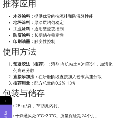
推荐应用
木器涂料：
提供优异的抗流挂和防沉降性能
地坪涂料：
厚涂层均匀稳定
工业涂料：
通用型流变控制
防腐涂料：
长期储存稳定性
印刷油墨：
触变性控制
使用方法
预凝胶法（推荐）：
溶剂:有机粘土=3:1至5:1，加活化
剂高速分散
直接添加法：
在研磨阶段直接加入粉末高速分散
推荐用量：
配方总量的0.2%-1.0%
包装与储存
←
包装：
25kg/袋，PE防潮内衬。
储存：
干燥通风处0℃-30℃。质量保证期24个月。