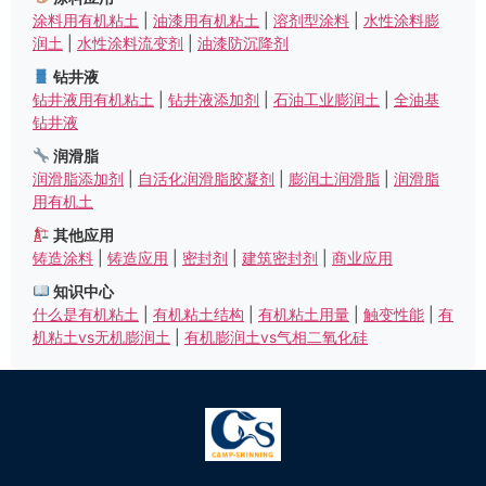
涂料用有机粘土
|
油漆用有机粘土
|
溶剂型涂料
|
水性涂料膨
润土
|
水性涂料流变剂
|
油漆防沉降剂
钻井液
钻井液用有机粘土
|
钻井液添加剂
|
石油工业膨润土
|
全油基
钻井液
润滑脂
润滑脂添加剂
|
自活化润滑脂胶凝剂
|
膨润土润滑脂
|
润滑脂
用有机土
其他应用
铸造涂料
|
铸造应用
|
密封剂
|
建筑密封剂
|
商业应用
知识中心
什么是有机粘土
|
有机粘土结构
|
有机粘土用量
|
触变性能
|
有
机粘土vs无机膨润土
|
有机膨润土vs气相二氧化硅