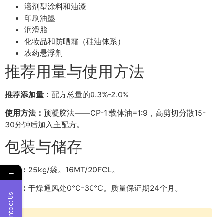
溶剂型涂料和油漆
印刷油墨
润滑脂
化妆品和防晒霜（硅油体系）
农药悬浮剂
推荐用量与使用方法
推荐添加量：
配方总量的0.3%-2.0%
使用方法：
预凝胶法——CP-1:载体油=1:9，高剪切分散15-
30分钟后加入主配方。
包装与储存
包装：
25kg/袋。16MT/20FCL。
←
储存：
干燥通风处0℃-30℃。质量保证期24个月。
Contact Us