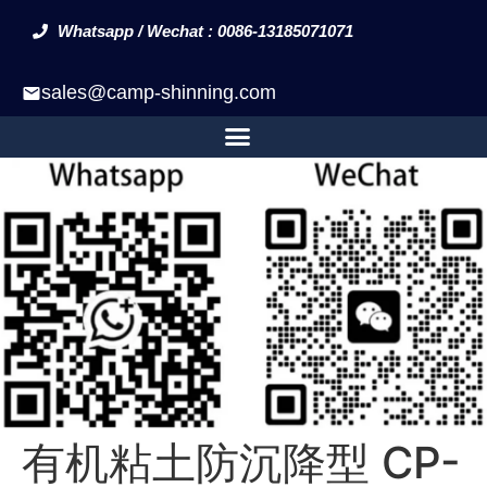
Whatsapp / Wechat : 0086-13185071071
sales@camp-shinning.com
有机粘土防沉降型 CP-