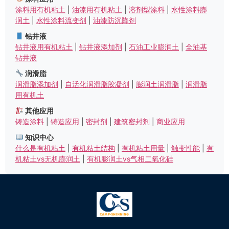
涂料用有机粘土
|
油漆用有机粘土
|
溶剂型涂料
|
水性涂料膨
润土
|
水性涂料流变剂
|
油漆防沉降剂
钻井液
钻井液用有机粘土
|
钻井液添加剂
|
石油工业膨润土
|
全油基
钻井液
润滑脂
润滑脂添加剂
|
自活化润滑脂胶凝剂
|
膨润土润滑脂
|
润滑脂
用有机土
其他应用
铸造涂料
|
铸造应用
|
密封剂
|
建筑密封剂
|
商业应用
知识中心
什么是有机粘土
|
有机粘土结构
|
有机粘土用量
|
触变性能
|
有
机粘土vs无机膨润土
|
有机膨润土vs气相二氧化硅