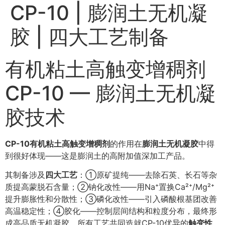
CP-10 | 膨润土无机凝
胶 | 四大工艺制备
有机粘土高触变增稠剂
CP-10 — 膨润土无机凝
胶技术
CP-10有机粘土高触变增稠剂
的作用在
膨润土无机凝胶
中得
到很好体现——这是膨润土的高附加值深加工产品。
其制备涉及
四大工艺
：①原矿提纯——去除石英、长石等杂
质提高蒙脱石含量；②钠化改性——用Na⁺置换Ca²⁺/Mg²⁺
提升膨胀性和分散性；③磷化改性——引入磷酸根基团改善
高温稳定性；④胶化——控制层间结构和粒度分布，最终形
成高品质无机凝胶。所有工艺共同造就CP-10优异的
触变性