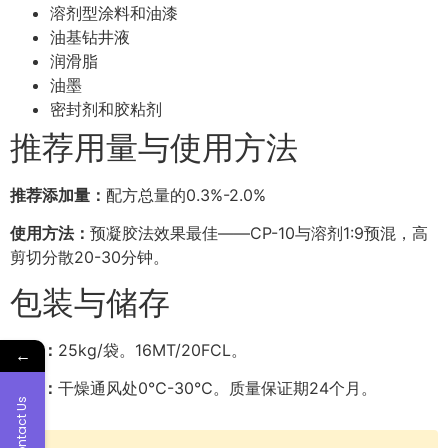
溶剂型涂料和油漆
油基钻井液
润滑脂
油墨
密封剂和胶粘剂
推荐用量与使用方法
推荐添加量：
配方总量的0.3%-2.0%
使用方法：
预凝胶法效果最佳——CP-10与溶剂1:9预混，高
剪切分散20-30分钟。
包装与储存
包装：
25kg/袋。16MT/20FCL。
←
储存：
干燥通风处0℃-30℃。质量保证期24个月。
Contact Us