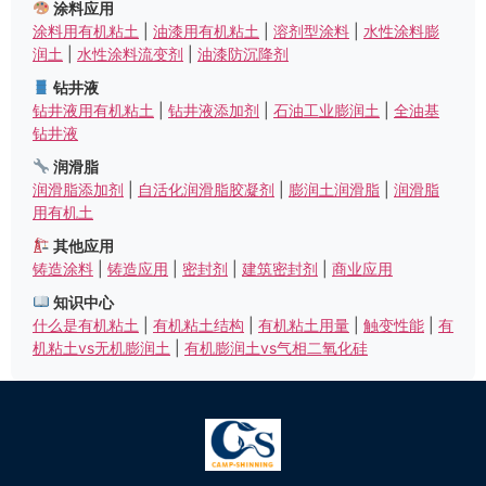
涂料应用
涂料用有机粘土
|
油漆用有机粘土
|
溶剂型涂料
|
水性涂料膨
润土
|
水性涂料流变剂
|
油漆防沉降剂
钻井液
钻井液用有机粘土
|
钻井液添加剂
|
石油工业膨润土
|
全油基
钻井液
润滑脂
润滑脂添加剂
|
自活化润滑脂胶凝剂
|
膨润土润滑脂
|
润滑脂
用有机土
其他应用
铸造涂料
|
铸造应用
|
密封剂
|
建筑密封剂
|
商业应用
知识中心
什么是有机粘土
|
有机粘土结构
|
有机粘土用量
|
触变性能
|
有
机粘土vs无机膨润土
|
有机膨润土vs气相二氧化硅