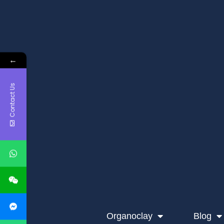
←
Contact Us
Organoclay
Blog