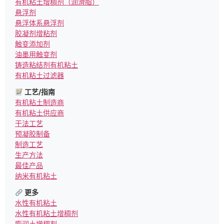
有机粘土增稠剂（润滑脂）
悬浮剂
悬浮体系悬浮剂
胶凝剂增粘剂
触变添加剂
油墨用触变剂
铸造粘结剂有机粘土
有机粘土过滤器
工艺/指南
有机粘土制造商
有机粘土供应商
干法工艺
预凝胶制备
制造工艺
生产方法
最佳产品
纳米有机粘土
更多
水性有机粘土
水性有机粘土增稠剂
膨润土增稠剂