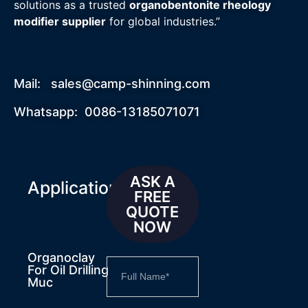
solutions as a trusted
organobentonite rheology
modifier supplier
for global industries.”
Mail:
sales@camp-shinning.com
Whatsapp: 0086-13185071071
ASK A
Applications
FREE
QUOTE
NOW
Organoclay
For Oil Drilling
Muc