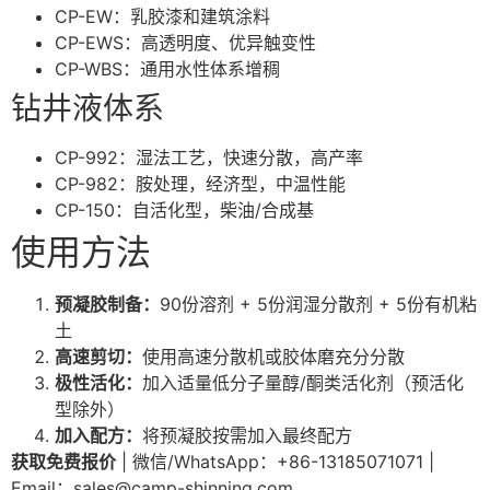
CP-EW：乳胶漆和建筑涂料
CP-EWS：高透明度、优异触变性
CP-WBS：通用水性体系增稠
钻井液体系
CP-992：湿法工艺，快速分散，高产率
CP-982：胺处理，经济型，中温性能
CP-150：自活化型，柴油/合成基
使用方法
预凝胶制备：
90份溶剂 + 5份润湿分散剂 + 5份有机粘
土
高速剪切：
使用高速分散机或胶体磨充分分散
极性活化：
加入适量低分子量醇/酮类活化剂（预活化
型除外）
加入配方：
将预凝胶按需加入最终配方
获取免费报价
| 微信/WhatsApp：+86-13185071071 |
Email：
sales@camp-shinning.com