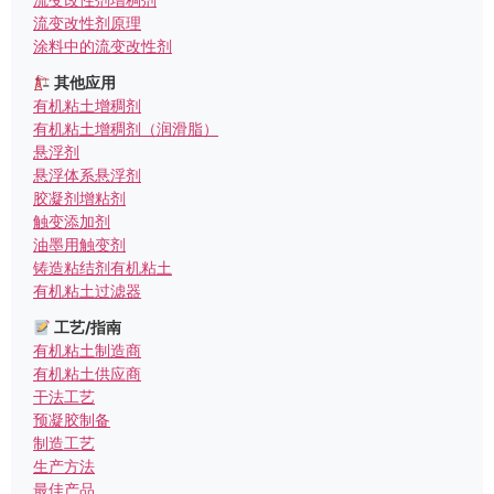
流变改性剂原理
涂料中的流变改性剂
其他应用
有机粘土增稠剂
有机粘土增稠剂（润滑脂）
悬浮剂
悬浮体系悬浮剂
胶凝剂增粘剂
触变添加剂
油墨用触变剂
铸造粘结剂有机粘土
有机粘土过滤器
工艺/指南
有机粘土制造商
有机粘土供应商
干法工艺
预凝胶制备
制造工艺
生产方法
最佳产品