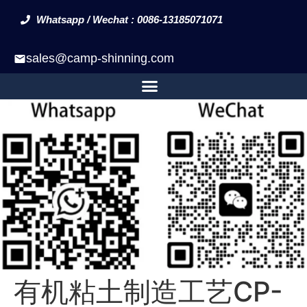
Whatsapp / Wechat : 0086-13185071071
sales@camp-shinning.com
有机粘土制造工艺CP-