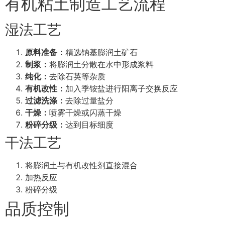
有机粘土制造工艺流程
湿法工艺
原料准备：
精选钠基膨润土矿石
制浆：
将膨润土分散在水中形成浆料
纯化：
去除石英等杂质
有机改性：
加入季铵盐进行阳离子交换反应
过滤洗涤：
去除过量盐分
干燥：
喷雾干燥或闪蒸干燥
粉碎分级：
达到目标细度
干法工艺
将膨润土与有机改性剂直接混合
加热反应
粉碎分级
品质控制